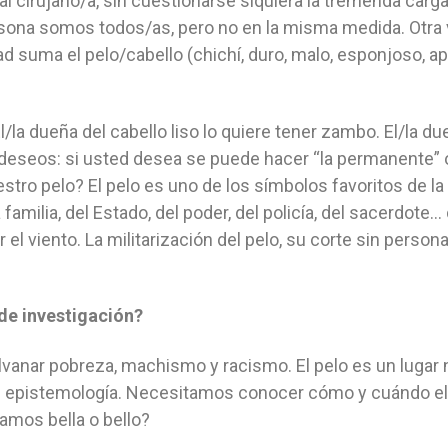
, al cirujano/a, sin cuestionarse siquiera la tremenda car
ona somos todos/as, pero no en la misma medida. Otra ve
ad suma el pelo/cabello (chichí, duro, malo, esponjoso, ap
El/la dueña del cabello liso lo quiere tener zambo. El/la d
deseos: si usted desea se puede hacer “la permanente” o 
o pelo? El pelo es uno de los símbolos favoritos de la li
familia, del Estado, del poder, del policía, del sacerdote… de
 el viento. La militarización del pelo, su corte sin perso
de investigación?
a hilvanar pobreza, machismo y racismo. El pelo es un luga
es epistemología. Necesitamos conocer cómo y cuándo el 
amos bella o bello?