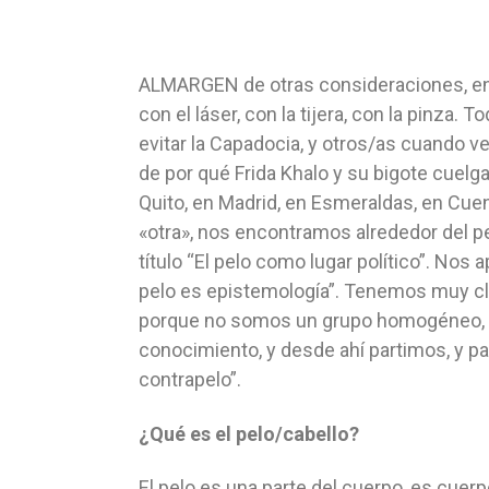
ALMARGEN de otras consideraciones, en oc
con el láser, con la tijera, con la pinza.
evitar la Capadocia, y otros/as cuando ve
de por qué Frida Khalo y su bigote cuel
Quito, en Madrid, en Esmeraldas, en Cue
«otra», nos encontramos alrededor del p
título “El pelo como lugar político”. Nos
pelo es epistemología”. Tenemos muy cl
porque no somos un grupo homogéneo, no
conocimiento, y desde ahí partimos, y par
contrapelo”.
¿Qué es el pelo/cabello?
El pelo es una parte del cuerpo, es cuerp