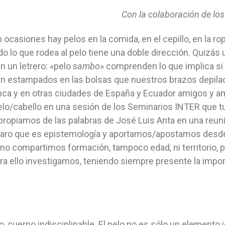
Con la colaboración de l
asiones hay pelos en la comida, en el cepillo, en la rop
 Todo lo que rodea al pelo tiene una doble dirección. Quiz
n un letrero: «pelo
sambo
» comprenden lo que implica 
gan estampados en las bolsas que nuestros brazos depilad
nca y en otras ciudades de España y Ecuador amigos y a
elo/cabello en una sesión de los Seminarios INTER que tu
 apropiamos de las palabras de José Luis Anta en una reuni
aro que es epistemología y aportamos/apostamos desde 
 compartimos formación, tampoco edad, ni territorio, p
a ello investigamos, teniendo siempre presente la importan
o, cuerpo indisciplinable. El pelo no es sólo un elemento i