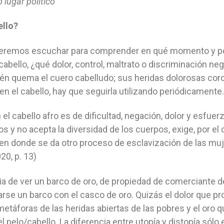
 lugar político
ello?
queremos escuchar para comprender en qué momento y por
cabello, ¿qué dolor, control, maltrato o discriminación neg
mbién quema el cuero cabelludo; sus heridas dolorosas c
en el cabello, hay que seguirla utilizando periódicamente.
 el cabello afro es de dificultad, negación, dolor y esfue
s y no acepta la diversidad de los cuerpos, exige, por el
n en donde se da otro proceso de esclavización de las mu
20, p. 13)
a de ver un barco de oro, de propiedad de comerciante de
e un barco con el casco de oro. Quizás el dolor que pr
táforas de las heridas abiertas de las pobres y el oro qu
pelo/cabello. La diferencia entre utopía y distopía sól