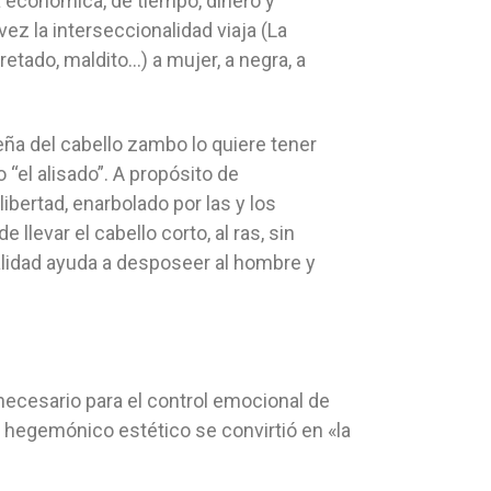
ga económica, de tiempo, dinero y
z la interseccionalidad viaja (La
retado, maldito…) a mujer, a negra, a
ueña del cabello zambo lo quiere tener
“el alisado”. A propósito de
bertad, enarbolado por las y los
 llevar el cabello corto, al ras, sin
nalidad ayuda a desposeer al hombre y
r necesario para el control emocional de
hegemónico estético se convirtió en «la