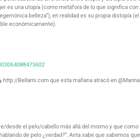
mujer es una utopía (como metáfora de lo que significa c
emónica belleza”), en realidad es su propia distopía (el
osible económicamente).
96803064088473602
http://Bellami.com que esta mañana atracó en @Marin
/desde el pelo/cabello más allá del mismo y que como di
hablando de pelo ¿verdad?”. Anta sabe que sabemos que 