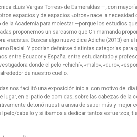
nica «Luis Vargas Torres» de Esmeraldas —, con mayoría 
otros espacios y de espacios «otros» nace la necesidad de
 de la Academia para molestar —porque los estudios que a
iradas proponemos un sarcasmo que Chimamanda propone
ra «racista». Buscar algo nuevo dice Adiche (2013) en e
no Racial. Y podrían definirse distintas categorías para
os entre Ecuador y España, entre estudiantado y profes
estigadora donde el pelo «chichí», «malo», «duro», «esponj
 alrededor de nuestro cuello.
as nos facilitó una exposición inicial con motivo del día 
 lugar, en el patio de comidas, sobre las cabezas de la 
ivamente detonó nuestra ansia de saber más y mejor con
el pelo/cabello y si íbamos a dedicar tantos esfuerzos, t