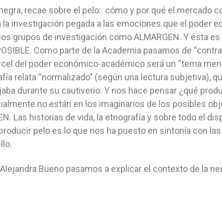
r negra, recae sobre el pelo: cómo y por qué el mercado 
a la investigación pegada a las emociones que el poder 
ios grupos de investigación como ALMARGEN. Y ésta es 
OSIBLE. Como parte de la Academia pasamos de “contrab
árcel del poder económico-académico será un “tema men
ía relata “normalizado” (según una lectura subjetiva), que
aba durante su cautiverio. Y nos hace pensar ¿qué prod
icialmente no están en los imaginarios de los posibles o
Las historias de vida, la etnografía y sobre todo el di
producir pelo es lo que nos ha puesto en sintonía con las 
lo.
 Alejandra Bueno pasamos a explicar el contexto de la ne