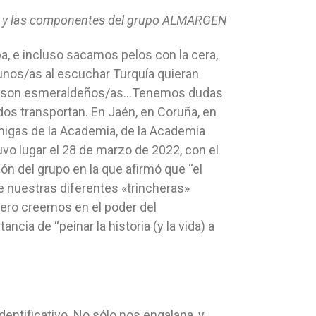
os y las componentes del grupo ALMARGEN
a, e incluso sacamos pelos con la cera,
ás unos/as al escuchar Turquía quieran
si son esmeraldeños/as…Tenemos dudas
os transportan. En Jaén, en Coruña, en
migas de la Academia, de la Academia
vo lugar el 28 de marzo de 2022, con el
ón del grupo en la que afirmó que “el
nuestras diferentes «trincheras»
ero creemos en el poder del
cia de “peinar la historia (y la vida) a
dentificativo. No sólo nos engalana, y