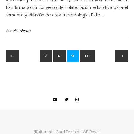
han firmado un convenio de colaboración educativa para el
fomento y difusión de esta metodología. Este…
Por
aizquierdo
7
8
9
10
(R) @uned |
Bard Tema de
WP Royal
.