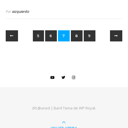
Por
aizquierdo
5
6
7
8
9
(R) @uned |
Bard Tema de
WP Royal
.