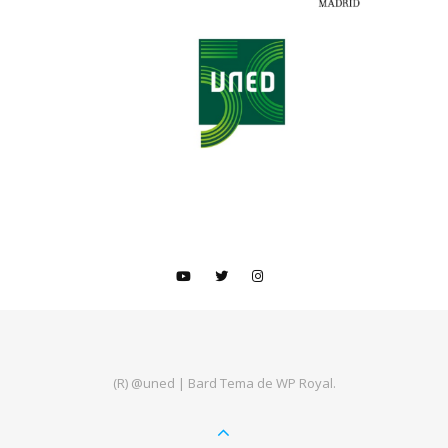
(R) @uned |
Bard Tema de
WP Royal
.