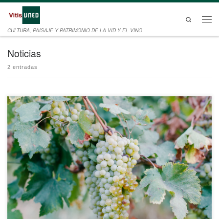
Saltar al contenido
Search
CULTURA, PAISAJE Y PATRIMONIO DE LA VID Y EL VINO
Noticias
2 entradas
Emilio Martín Gutiérrez presentará su ponencia Entre lo Regional y lo Global:
paisaje y patrimonio en torno al vino a finales del siglo XV en estas jornadas que se
celebran los días 9 y 10 de julio en formato online. Las II Jornadas Históricas
Canary Wine que promueven conjuntamente la […]