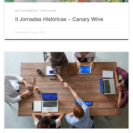
ACTIVIDADES
NOTICIAS
II Jornadas Históricas – Canary Wine
Publicada
10 julio, 2021
La Escuela de Arqueología de la Universidad Universidad Externado de Colombia
organiza esta charla online dentro de las sesiones Aulas al Aire con la participación
de Yolanda Peña Cervantes, Investigadora Post-doctoral del Departamento de
Prehistoria y Arqueología de la UNED.Fecha: 11 de mayoMás información