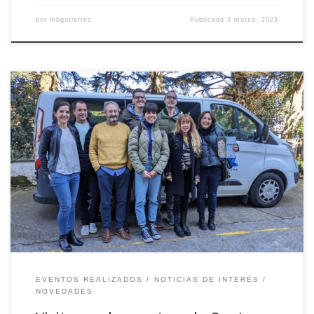
por
mbgutierrez
Publicada
3 marzo, 2023
https://blogs.uned.es/protedis/visitamos-los-centros-de-gautena-
en-su-acreditacion-en-calidad-por-protedis/
EVENTOS REALIZADOS
NOTICIAS DE INTERÉS
NOVEDADES