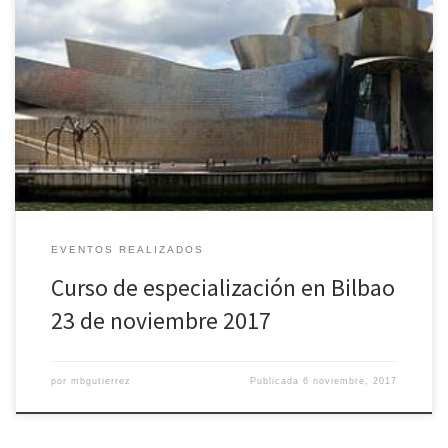
title{padding:0;margin:0;line-height:1}.elementor-widget-heading
.elementor-heading-title[class*=elementor-
size-]>a{color:inherit;font-size:inherit;line-
height:inherit}.elementor-widget-heading .elementor-heading-
title.elementor-size-small{font-size:15px}.elementor-widget-
heading .elementor-heading-title.elementor-size-medium{font-
size:19px}.elementor-widget-heading .elementor-heading-
title.elementor-size-large{font-size:29px}.elementor-widget-
heading .elementor-heading-title.elementor-size-xl{font-
size:39px}.elementor-widget-heading .elementor-heading-
title.elementor-size-xxl{font-size:59px} Curso de especialización
en Bilbao 23/11/2017 […]
EVENTOS REALIZADOS
Curso de especialización en Bilbao
23 de noviembre 2017
por
mbgutierrez
Publicada
6 noviembre, 2017