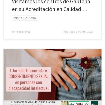
Visitamos los centros de Gautena
en su Acreditación en Calidad …
Visita Gautena
por
mbgutierrez
Publicada
3 marzo, 2023
http://blogs.uned.es/protedis/resumen-de-la-i-jornada-sobre-
consentimiento-sexual/