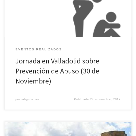
prevencion-de-abuso-30-de-noviembre/
EVENTOS REALIZADOS
Jornada en Valladolid sobre
Prevención de Abuso (30 de
Noviembre)
por
mbgutierrez
Publicada
24 noviembre, 2017
/*! elementor – v3.5.6 – 28-02-2022 */ .elementor-heading-