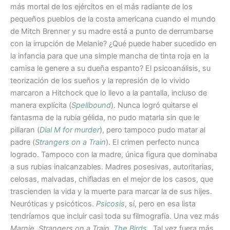
más mortal de los ejércitos en el más radiante de los
pequeños pueblos de la costa americana cuando el mundo
de Mitch Brenner y su madre está a punto de derrumbarse
con la irrupción de Melanie? ¿Qué puede haber sucedido en
la infancia para que una simple mancha de tinta roja en la
camisa le genere a su dueña espanto? El psicoanálisis, su
teorización de los sueños y la represión de lo vivido
marcaron a Hitchock que lo llevo a la pantalla, incluso de
manera explícita (
Spellbound
). Nunca logró quitarse el
fantasma de la rubia gélida, no pudo matarla sin que le
pillaran (
Dial M for murder
), pero tampoco pudo matar al
padre (
Strangers on a Train
). El crimen perfecto nunca
logrado. Tampoco con la madre, única figura que dominaba
a sus rubias inalcanzables. Madres posesivas, autoritarias,
celosas, malvadas, chifladas en el mejor de los casos, que
trascienden la vida y la muerte para marcar la de sus hijes.
Neuróticas y psicóticos.
Psicosis
, sí, pero en esa lista
tendríamos que incluir casi toda su filmografía. Una vez más
Marnie
,
Strangers on a Train,
The Birds
…
Tal vez fuera más