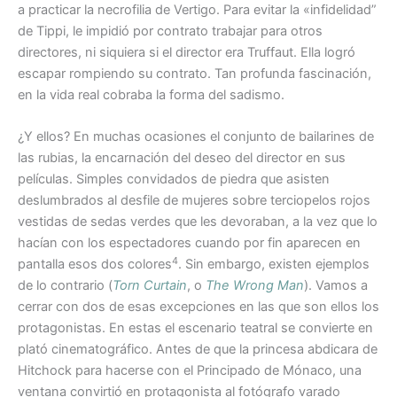
a practicar la necrofilia de Vertigo. Para evitar la «infidelidad”
de Tippi, le impidió por contrato trabajar para otros
directores, ni siquiera si el director era Truffaut. Ella logró
escapar rompiendo su contrato. Tan profunda fascinación,
en la vida real cobraba la forma del sadismo.
¿Y ellos? En muchas ocasiones el conjunto de bailarines de
las rubias, la encarnación del deseo del director en sus
películas. Simples convidados de piedra que asisten
deslumbrados al desfile de mujeres sobre terciopelos rojos
vestidas de sedas verdes que les devoraban, a la vez que lo
hacían con los espectadores cuando por fin aparecen en
4
pantalla esos dos colores
. Sin embargo, existen ejemplos
de lo contrario (
Torn Curtain
, o
The Wrong Man
). Vamos a
cerrar con dos de esas excepciones en las que son ellos los
protagonistas. En estas el escenario teatral se convierte en
plató cinematográfico. Antes de que la princesa abdicara de
Hitchock para hacerse con el Principado de Mónaco, una
ventana convirtió en protagonista al fotógrafo varado