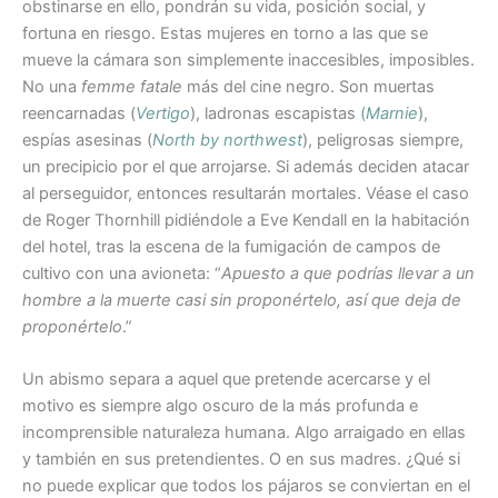
obstinarse en ello, pondrán su vida, posición social, y
fortuna en riesgo. Estas mujeres en torno a las que se
mueve la cámara son simplemente inaccesibles, imposibles.
No una
femme fatale
más del cine negro. Son muertas
reencarnadas (
Vertigo
), ladronas escapistas
(
Marnie
),
espías asesinas (
North by northwest
), peligrosas siempre,
un precipicio por el que arrojarse. Si además deciden atacar
al perseguidor, entonces resultarán mortales. Véase el caso
de Roger Thornhill pidiéndole a Eve Kendall en la habitación
del hotel, tras la escena de la fumigación de campos de
cultivo con una avioneta: “
Apuesto a que podrías llevar a un
hombre a la muerte casi sin proponértelo, así que deja de
proponértelo
.”
Un abismo separa a aquel que pretende acercarse y el
motivo es siempre algo oscuro de la más profunda e
incomprensible naturaleza humana. Algo arraigado en ellas
y también en sus pretendientes. O en sus madres. ¿Qué si
no puede explicar que todos los pájaros se conviertan en el