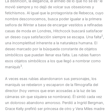
La distinción, la elegancia, el anhelo de lo que no se es
le
movió siempre y no dejó de volcar sus obsesiones y
fetichismos. Al igual que la protagonista de Rebecca, cuyo
nombre desconocemos, busca poder igualar a la primera
señora de Winter a base de encargar vestidos a refinadas
casas de moda en Londres, Hitchcock buscará satisfacer
2
un deseo cuya satisfacción siempre se escapa. Una falta
,
una incompletitud inherente a la naturaleza humana. El
deseo marcado por la búsqueda constante de objetos
simbólicos que puedan llenar esa falta. Las rubias fueron
esos objetos simbólicos a los que llegó a nombrar como
3
maniquís
.
A veces esas rubias abandonaron sus personajes, los
maniquís se rebelaron y escaparon de la filmografía del
director (hoy vemos que eran acosadas a la luz de las
cámaras sin que siquiera se nombrara). Él sintió cada vez
un doloroso abandono amoroso. Perdió a Ingrid Bergman,
Grace Kelly prefirió ser princesa de otro y Vera Miles madre