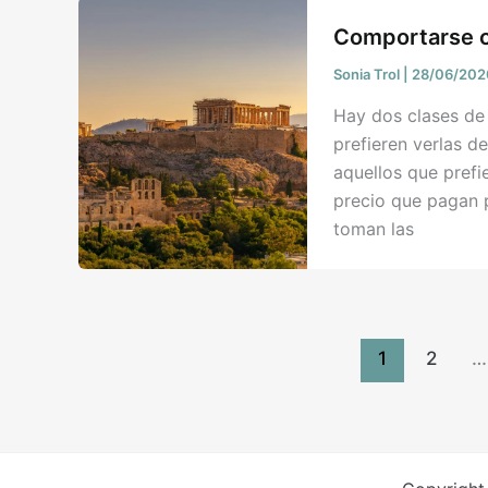
Comportarse c
Sonia Trol
|
28/06/20
Hay dos clases de 
prefieren verlas d
aquellos que prefie
precio que pagan p
toman las
1
2
…