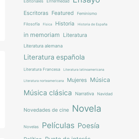
Editoriales
Enfermedad
Escritoras
Featured
Feminismo
Historia
Filosofía
Física
Historia de España
in memoriam
Literatura
Literatura alemana
Literatura española
Literatura Francesa
Literatura latinoamericana
Música
Mujeres
Literatura norteamericana
Música clásica
Narrativa
Navidad
Novela
Novedades de cine
Películas
Poesía
Novelas
Punto de interés