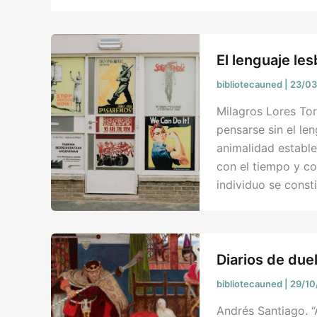
El lenguaje le
bibliotecauned
|
23/0
Milagros Lores To
pensarse sin el le
animalidad establ
con el tiempo y c
individuo se const
Diarios de due
bibliotecauned
|
29/1
Andrés Santiago. “A