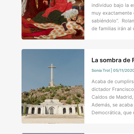
individuo bajo la 
muy exactamente d
sabiéndolo”. Rolan
de familias irán a
La sombra de F
Sonia Trol
|
05/11/202
Acaba de cumplirse
dictador Francisco
Caídos de Madrid, 
Además, se acaba 
Democrática, que r