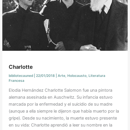
Charlotte
bibliotecauned
|
22/01/2018
|
Arte
,
Holocausto
,
Literatura
Francesa
Elodia Hernández Charlotte Salomon fue una pintora
alemana asesinada en Auschwitz. Su infancia estuvo
marcada por la enfermedad y el suicidio de su madre
(aunque a ella siempre le dijeron que había muerto por la
gripe). Desde su nacimiento, la muerte estuvo presente
en su vida: Charlotte aprendió a leer su nombre en la