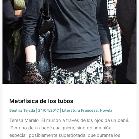
Metafísica de los tubos
Beatriz Tejada
|
24/04/2017
|
Literatura Francesa
,
Novela
Teresa Merelo El mundo a través de los ojos de un bebé.
Pero no de un bebé cualquiera, sino de una niña
especial, posiblemente superdotada, que durante los