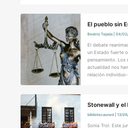
El pueblo sin 
Beatriz Tejada
|
04/02
El debate reanimad
un Estado fuerte o 
pensamiento. Los m
actualidad nos han
relación individuo-
Stonewall y e
bibliotecauned
|
13/0
Sonia Trol. Este j