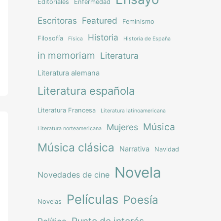
Editoriales
Enfermedad
Escritoras
Featured
Feminismo
Historia
Filosofía
Física
Historia de España
in memoriam
Literatura
Literatura alemana
Literatura española
Literatura Francesa
Literatura latinoamericana
Música
Mujeres
Literatura norteamericana
Música clásica
Narrativa
Navidad
Novela
Novedades de cine
Películas
Poesía
Novelas
Punto de interés