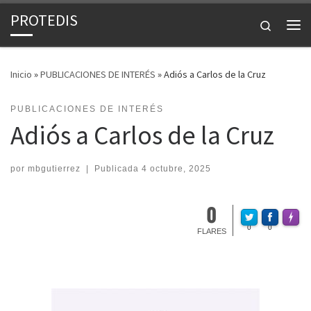
PROTEDIS
Saltar al contenido
Search
Me
Inicio
»
PUBLICACIONES DE INTERÉS
»
Adiós a Carlos de la Cruz
PUBLICACIONES DE INTERÉS
Adiós a Carlos de la Cruz
por
mbgutierrez
|
Publicada
4 octubre, 2025
0
Made w
0
0
FLARES