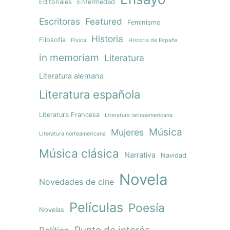
Editoriales
Enfermedad
Escritoras
Featured
Feminismo
Historia
Filosofía
Física
Historia de España
in memoriam
Literatura
Literatura alemana
Literatura española
Literatura Francesa
Literatura latinoamericana
Música
Mujeres
Literatura norteamericana
Música clásica
Narrativa
Navidad
Novela
Novedades de cine
Películas
Poesía
Novelas
Punto de interés