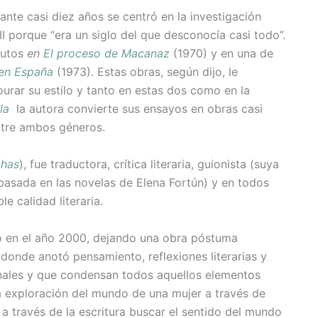
ante casi diez años se centró en la investigación
II porque “era un siglo del que desconocía casi todo”.
rutos
en
El proceso de Macanaz
(1970) y en una de
 en España
(1973). Estas obras, según dijo, le
urar su estilo y tanto en estas dos como en la
ola
la autora convierte sus ensayos en obras casi
ntre ambos géneros.
chas
), fue traductora, crítica literaria, guionista (suya
a basada en las novelas de Elena Fortún) y en todos
e calidad literaria.
ió en el año 2000, dejando una obra póstuma
s donde anotó pensamiento, reflexiones literarias y
onales y que condensan todos aquellos elementos
la exploración del mundo de una mujer a través de
 a través de la escritura buscar el sentido del mundo