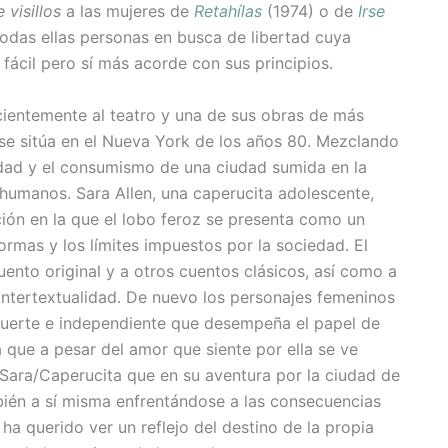
 visillos
a las mujeres de
Retahílas
(1974) o de
Irse
todas ellas personas en busca de libertad cuya
fácil pero sí más acorde con sus principios.
ientemente al teatro y una de sus obras de más
í se sitúa en el Nueva York de los años 80. Mezclando
alidad y el consumismo de una ciudad sumida en la
s humanos. Sara Allen, una caperucita adolescente,
ción en la que el lobo feroz se presenta como un
ormas y los límites impuestos por la sociedad. El
uento original y a otros cuentos clásicos, así como a
 intertextualidad. De nuevo los personajes femeninos
r fuerte e independiente que desempeña el papel de
a que a pesar del amor que siente por ella se ve
a Sara/Caperucita que en su aventura por la ciudad de
bién a sí misma enfrentándose a las consecuencias
 ha querido ver un reflejo del destino de la propia