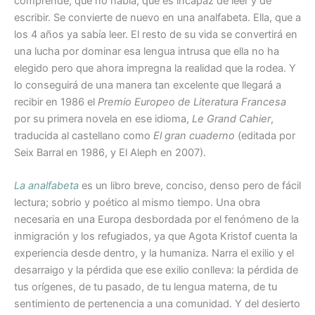
comprende, que no habla, que es incapaz de leer y de
escribir. Se convierte de nuevo en una analfabeta. Ella, que a
los 4 años ya sabía leer. El resto de su vida se convertirá en
una lucha por dominar esa lengua intrusa que ella no ha
elegido pero que ahora impregna la realidad que la rodea. Y
lo conseguirá de una manera tan excelente que llegará a
recibir en 1986 el
Premio Europeo de Literatura Francesa
por su primera novela en ese idioma,
Le Grand Cahier
,
traducida al castellano como
El gran cuaderno
(editada por
Seix Barral en 1986, y El Aleph en 2007).
La analfabeta
es un libro breve, conciso, denso pero de fácil
lectura; sobrio y poético al mismo tiempo. Una obra
necesaria en una Europa desbordada por el fenómeno de la
inmigración y los refugiados, ya que Agota Kristof cuenta la
experiencia desde dentro, y la humaniza. Narra el exilio y el
desarraigo y la pérdida que ese exilio conlleva: la pérdida de
tus orígenes, de tu pasado, de tu lengua materna, de tu
sentimiento de pertenencia a una comunidad. Y del desierto