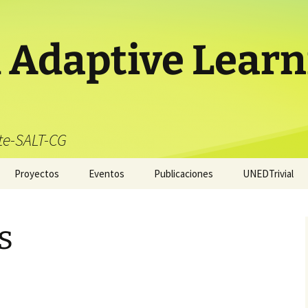
 Adaptive Learn
te-SALT-CG
Proyectos
Eventos
Publicaciones
UNEDTrivial
PIE_2017: Engagement y
A.- Dimensión del
UNEDTrivial.
motivación de estudiante
estudiante
Funcionalidades
s
estudiante
B.- La dimensión
institucional.
UNEDTrivial.
Funcionalidades
docente
C.- La dimensión de las
prácticas docentes.