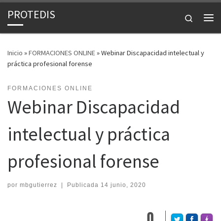
PROTEDIS
Saltar al contenido
Search
Me
Inicio
»
FORMACIONES ONLINE
»
Webinar Discapacidad intelectual y
práctica profesional forense
FORMACIONES ONLINE
Webinar Discapacidad
intelectual y práctica
profesional forense
por
mbgutierrez
|
Publicada
14 junio, 2020
0