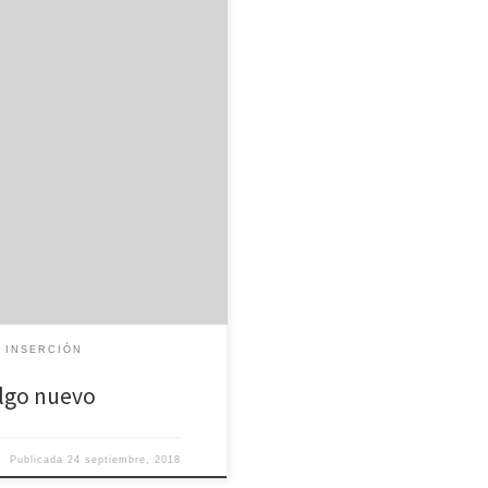
mbre nuestro proyecto de
os seguros de que […]
 INSERCIÓN
lgo nuevo
Publicada
24 septiembre, 2018