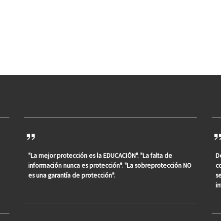
"La mejor protección es la EDUCACIÓN". "La falta de
D
información nunca es protección". "La sobreprotección NO
c
es una garantía de protección".
s
i