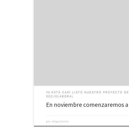
Estate atento a nuestras publicaciones pues en novie
inserción sociolaboral comenzará su andadura. Estam
YA ESTÁ CASI LISTO NUESTRO PROYECTO DE
SOCIOLABORAL
En noviembre comenzaremos a
por
mbgutierrez