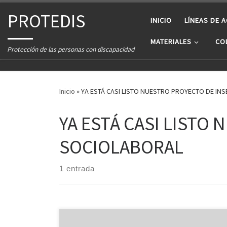
Saltar al contenido
PROTEDIS
INICIO
LÍNEAS DE 
MATERIALES
CO
Protección de las personas con discapacidad
Inicio
»
YA ESTÁ CASI LISTO NUESTRO PROYECTO DE IN
YA ESTÁ CASI LISTO
SOCIOLABORAL
1 entrada