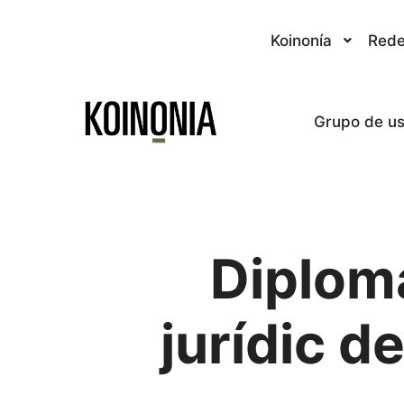
Koinonía
Rede
Grupo de us
Diplom
jurídic d