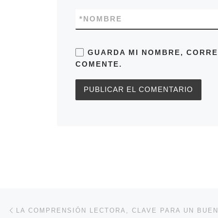
*
NOMBRE
GUARDA MI NOMBRE, CORRE
COMENTE.
Navegación de entradas
Entrada anterior