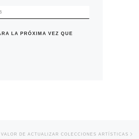
B
RA LA PRÓXIMA VEZ QUE
En
ENTRADAS
 VALOR DE ACTUALIZAR COLECCIONES ARTÍSTICAS