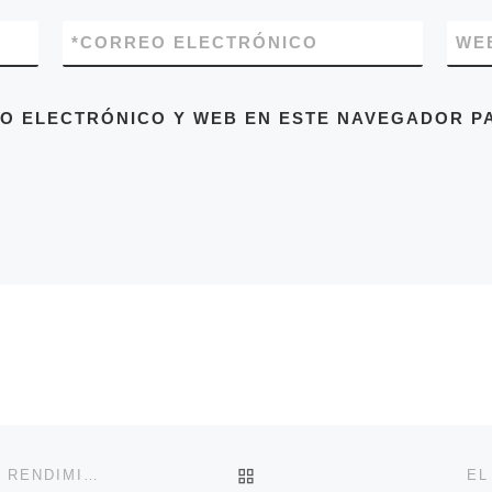
*
CORREO ELECTRÓNICO
WE
O ELECTRÓNICO Y WEB EN ESTE NAVEGADOR PA
VOLVER A LA LISTA DE 
LA COMPRENSIÓN LECTORA, CLAVE PARA UN BUEN RENDIMIENTO ESCOLAR
EL