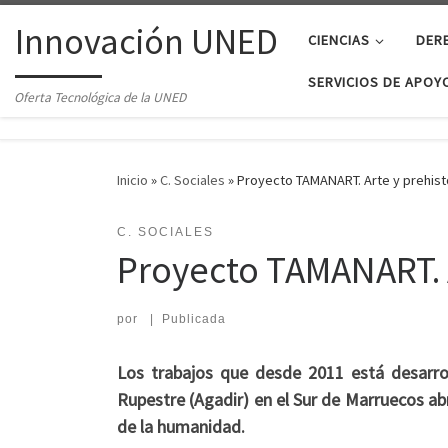
Saltar al contenido
Innovación UNED
CIENCIAS
DER
SERVICIOS DE APOYO
Oferta Tecnológica de la UNED
Inicio
»
C. Sociales
»
Proyecto TAMANART. Arte y prehist
C. SOCIALES
Proyecto TAMANART. A
por
|
Publicada
Los trabajos que desde 2011 está desarro
Rupestre (Agadir) en el Sur de Marruecos abr
de la humanidad.