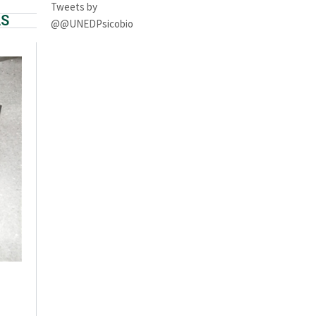
Tweets by
AS
@@UNEDPsicobio