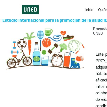
Inicio
Quié
Estudio internacional para la promoción de la salud I
Proyect
UNED
Este 
PROY),
adqui
hábito
eficac
inter
colabo
de vid
condic