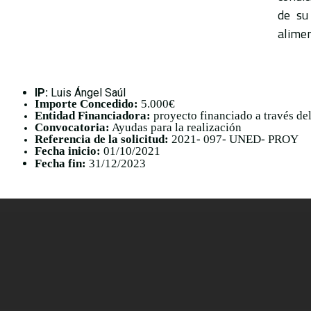
de su
alimen
IP:
Luis Ángel Saúl
Importe
Concedido:
5.000€
Entidad Financiadora:
proyecto financiado a través de
Convocatoria:
Ayudas para la realización
Referencia de la solicitud:
2021- 097- UNED- PROY
Fecha inicio:
01/10/2021
Fecha fin:
31/12/2023