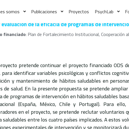
nes somos
Publicaciones
Proyectos
PsychLab
F
I: evaluación de la eficacia de programas de intervenci
o financiado
: Plan de Fortalecimiento Institucional, Cooperación 
proyecto pretende continuar el proyecto financiado ODS
 para identificar variables psicológicas y conflictos cognitiv
sición y mantenimiento de hábitos saludables en persona
s de salud. En la presente propuesta se pretende ampliar
ia de programas de intervención en hábitos saludables basa
nacional (España, México, Chile y Portugal). Para ello
radores en el proyecto, se pretende reclutar voluntarios q
a saludables entre los cuatro países implicados. A estos vol
iones experimentales de intervención y se monitorizará du