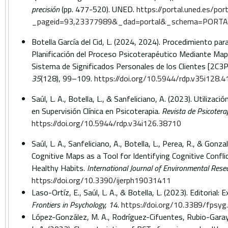
precisión
(pp. 477-520). UNED.
https://portal.uned.es/por
_pageid=93,23377989&_dad=portal&_schema=PORTA
Botella García del Cid, L. (2024, 2024). Procedimiento par
Planificación del Proceso Psicoterapéutico Mediante Map
Sistema de Significados Personales de los Clientes [2C
35
(128), 99–109.
https://doi.org/10.5944/rdp.v35i128.
Saúl, L. A., Botella, L., & Sanfeliciano, A. (2023). Utiliz
en Supervisión Clínica en Psicoterapia.
Revista de Psicotera
https://doi.org/10.5944/rdp.v34i126.38710
Saúl, L. A., Sanfeliciano, A., Botella, L., Perea, R., & Gonz
Cognitive Maps as a Tool for Identifying Cognitive Confl
Healthy Habits.
International Journal of Environmental Rese
https://doi.org/10.3390/ijerph19031411
Laso-Ortíz, E., Saúl, L. A., & Botella, L. (2023). Editorial:
Frontiers in Psychology, 14
.
https://doi.org/10.3389/fpsy
López-González, M. A., Rodríguez-Cifuentes, Rubio-Garay,