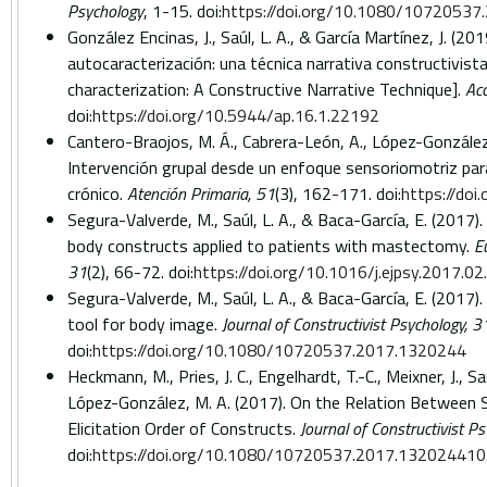
Psychology
, 1-15. doi:
https://doi.org/10.1080/1072053
González Encinas, J., Saúl, L. A., & García Martínez, J. (201
autocaracterización: una técnica narrativa constructivista
characterization: A Constructive Narrative Technique].
Acc
doi:
https://doi.org/10.5944/ap.16.1.22192
Cantero-Braojos, M. Á., Cabrera-León, A., López-González, 
Intervención grupal desde un enfoque sensoriomotriz para 
crónico.
Atención Primaria, 51
(3), 162-171. doi:
https://doi
Segura-Valverde, M., Saúl, L. A., & Baca-García, E. (2017
body constructs applied to patients with mastectomy.
E
31
(2), 66-72. doi:
https://doi.org/10.1016/j.ejpsy.2017.02
Segura-Valverde, M., Saúl, L. A., & Baca-García, E. (2017
tool for body image.
Journal of Constructivist Psychology, 3
doi:
https://doi.org/10.1080/10720537.2017.1320244
Heckmann, M., Pries, J. C., Engelhardt, T.-C., Meixner, J., Sa
López-González, M. A. (2017). On the Relation Between 
Elicitation Order of Constructs.
Journal of Constructivist P
doi:
https://doi.org/10.1080/10720537.2017.1320244