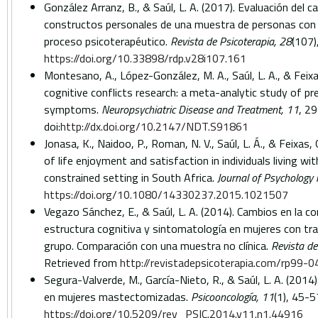
González Arranz, B., & Saúl, L. A. (2017). Evaluación del 
constructos personales de una muestra de personas con 
proceso psicoterapéutico.
Revista de Psicoterapia, 28
(107)
https://doi.org/10.33898/rdp.v28i107.161
Montesano, A., López-González, M. A., Saúl, L. A., & Feixa
cognitive conflicts research: a meta-analytic study of pr
symptoms.
Neuropsychiatric Disease and Treatment, 11
, 2
doi:
http://dx.doi.org/10.2147/NDT.S91861
Jonasa, K., Naidoo, P., Roman, N. V., Saúl, L. Á., & Feixas,
of life enjoyment and satisfaction in individuals living wi
constrained setting in South Africa.
Journal of Psychology i
https://doi.org/10.1080/14330237.2015.1021507
Vegazo Sánchez, E., & Saúl, L. A. (2014). Cambios en la c
estructura cognitiva y sintomatología en mujeres con tra
grupo. Comparación con una muestra no clínica.
Revista de
Retrieved from
http://revistadepsicoterapia.com/rp99-0
Segura-Valverde, M., García-Nieto, R., & Saúl, L. A. (201
en mujeres mastectomizadas.
Psicooncología, 11
(1), 45-57
https://doi.org/10.5209/rev_PSIC.2014.v11.n1.44916