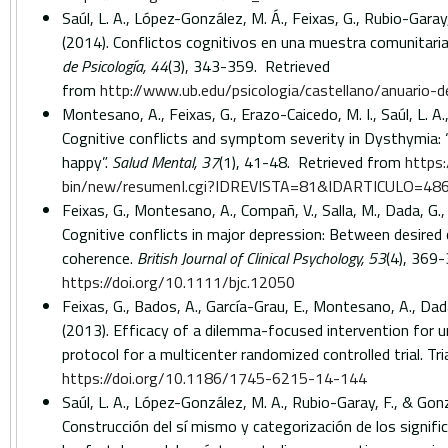
Saúl, L. A., López-González, M. Á., Feixas, G., Rubio-Gara
(2014). Conflictos cognitivos en una muestra comunitaria
de Psicología, 44
(3), 343-359. Retrieved
from
http://www.ub.edu/psicologia/castellano/anuario-d
Montesano, A., Feixas, G., Erazo-Caicedo, M. I., Saúl, L. A.
Cognitive conflicts and symptom severity in Dysthymia: “
happy”.
Salud Mental, 37
(1), 41-48. Retrieved from
https
bin/new/resumenI.cgi?IDREVISTA=81&IDARTICULO=4
Feixas, G., Montesano, A., Compañ, V., Salla, M., Dada, G., Pu
Cognitive conflicts in major depression: Between desired
coherence.
British Journal of Clinical Psychology, 53
(4), 369-
https://doi.org/10.1111/bjc.12050
Feixas, G., Bados, A., García-Grau, E., Montesano, A., Dada,
(2013). Efficacy of a dilemma-focused intervention for u
protocol for a multicenter randomized controlled trial. Tri
https://doi.org/10.1186/1745-6215-14-144
Saúl, L. A., López-González, M. A., Rubio-Garay, F., & Gonz
Construcción del sí mismo y categorización de los signif