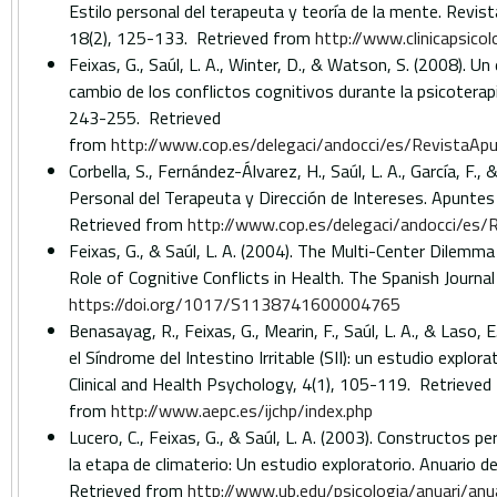
Estilo personal del terapeuta y teoría de la mente. Revista
18(2), 125-133. Retrieved from
http://www.clinicapsicolo
Feixas, G., Saúl, L. A., Winter, D., & Watson, S. (2008). Un
cambio de los conflictos cognitivos durante la psicoterap
243-255. Retrieved
from
http://www.cop.es/delegaci/andocci/es/RevistaAp
Corbella, S., Fernández-Álvarez, H., Saúl, L. A., García, F., 
Personal del Terapeuta y Dirección de Intereses. Apuntes
Retrieved from
http://www.cop.es/delegaci/andocci/es/
Feixas, G., & Saúl, L. A. (2004). The Multi-Center Dilemma
Role of Cognitive Conflicts in Health. The Spanish Journa
https://doi.org/1017/S1138741600004765
Benasayag, R., Feixas, G., Mearin, F., Saúl, L. A., & Laso, 
el Síndrome del Intestino Irritable (SII): un estudio explora
Clinical and Health Psychology, 4(1), 105-119. Retrieved
from
http://www.aepc.es/ijchp/index.php
Lucero, C., Feixas, G., & Saúl, L. A. (2003). Constructos p
la etapa de climaterio: Un estudio exploratorio. Anuario d
Retrieved from
http://www.ub.edu/psicologia/anuari/anu