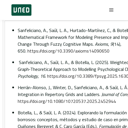
Sanfeliciano, A., Saúl, L. A., Hurtado-Martínez, C., & Botel
Mathematical Framework for Modeling Presence and Impli
Change Through Fuzzy Cognitive Maps.
Axioms
,
9
(14),
650.
https://doi.org/10.3390/axioms14090650
Sanfeliciano, A., Saúl, L. A., & Botella, L. (2025). Weighte
Graph‑Theoretical Approach to Modelling Psychological 
Psychology
,
16
.
https://doi.org/10.3389/fpsyg.2025.163
Herrán-Alonso, J., Winter, D., Sanfeliciano, A., & Saúl, L. 
Integration in Repertory Grids and Ladders.
Journal of Con
https://doi.org/10.1080/10720537.2025.2452944
Botella, L., & Saúl, L. A. (2024). Explorando la formulaci
borrosos: conceptos, métodos y estudio de caso en primer
Quiñones Bergeret & C. Caro García (Eds.),
Formulación de 