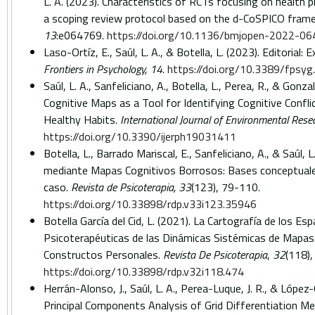
L. A. (2023).
Characteristics of RCTs focusing on health
a scoping review protocol based on the d-CoSPICO fram
13
:
e064769.
https://doi.org/10.1136/bmjopen-2022-0
Laso-Ortíz, E., Saúl, L. A., & Botella, L. (2023). Editorial:
Frontiers in Psychology, 14
.
https://doi.org/10.3389/fpsy
Saúl, L. A., Sanfeliciano, A., Botella, L., Perea, R., & Gonz
Cognitive Maps as a Tool for Identifying Cognitive Confl
Healthy Habits.
International Journal of Environmental Rese
https://doi.org/10.3390/ijerph19031411
Botella, L., Barrado Mariscal, E., Sanfeliciano, A., & Saúl,
mediante Mapas Cognitivos Borrosos: Bases conceptuale
caso.
Revista de Psicoterapia, 33
(123), 79-110.
https://doi.org/10.33898/rdp.v33i123.35946
Botella García del Cid, L. (2021). La Cartografía de los Es
Psicoterapéuticas de las Dinámicas Sistémicas de Mapas
Constructos Personales.
Revista De Psicoterapia
,
32
(118)
https://doi.org/10.33898/rdp.v32i118.474
Herrán-Alonso, J., Saúl, L. A., Perea-Luque, J. R., & López
Principal Components Analysis of Grid Differentiation M