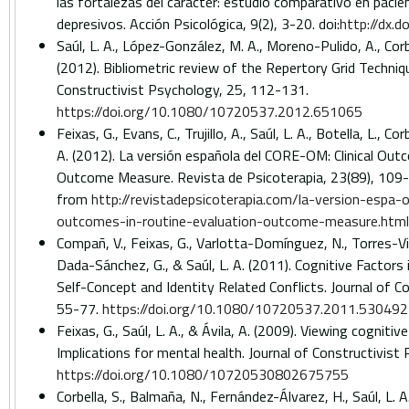
las fortalezas del carácter: estudio comparativo en paci
depresivos. Acción Psicológica, 9(2), 3-20. doi:
http://dx.
Saúl, L. A., López-González, M. A., Moreno-Pulido, A., Corb
(2012). Bibliometric review of the Repertory Grid Techni
Constructivist Psychology, 25, 112-131.
https://doi.org/10.1080/10720537.2012.651065
Feixas, G., Evans, C., Trujillo, A., Saúl, L. A., Botella, L., Co
A. (2012). La versión española del CORE-OM: Clinical Out
Outcome Measure. Revista de Psicoterapia, 23(89), 109
from
http://revistadepsicoterapia.com/la-version-espa-o
outcomes-in-routine-evaluation-outcome-measure.html
Compañ, V., Feixas, G., Varlotta-Domínguez, N., Torres-Viñ
Dada-Sánchez, G., & Saúl, L. A. (2011). Cognitive Factors 
Self-Concept and Identity Related Conflicts. Journal of C
55-77.
https://doi.org/10.1080/10720537.2011.530492
Feixas, G., Saúl, L. A., & Ávila, A. (2009). Viewing cogniti
Implications for mental health. Journal of Constructivis
https://doi.org/10.1080/10720530802675755
Corbella, S., Balmaña, N., Fernández-Álvarez, H., Saúl, L. A.,