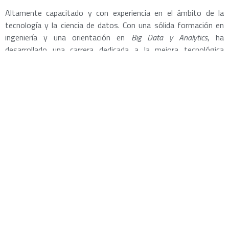
Altamente capacitado y con experiencia en el ámbito de la
tecnología y la ciencia de datos. Con una sólida formación en
ingeniería y una orientación en
Big Data y Analytics
, ha
desarrollado una carrera dedicada a la mejora tecnológica
mediante la aplicación de soluciones innovadoras y
eficientes. Además, destaca su orientación a los negocios y su
capacidad para liderar equipos en proyectos complejos, lo que le
ha permitido destacar en el ámbito empresarial. Gracias a su
sólido conocimiento de la ciencia de datos y la tecnología, ha
implementado soluciones eficaces y rentables para diversas
empresas en diferentes sectores.
También ha contribuido en la lucha contra las adicciones a
través de la aplicación de metodologías efectivas para
pacientes con adicciones. En resumen, su perfil combina
habilidades en ciencia de datos y tecnología con su orientación
empresarial y su compromiso social.