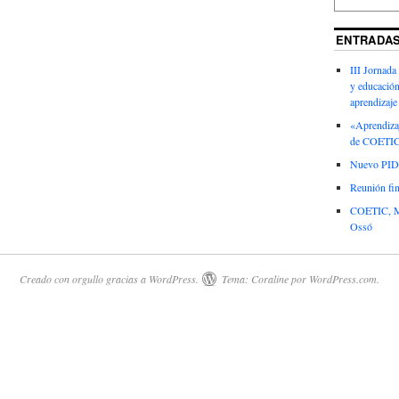
ENTRADAS
III Jornada
y educación
aprendizaje
«Aprendizaj
de COETI
Nuevo PID 
Reunión fin
COETIC, Me
Ossó
Creado con orgullo gracias a WordPress.
Tema: Coraline por
WordPress.com
.