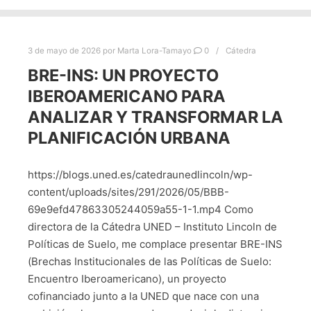
3 de mayo de 2026
por
Marta Lora-Tamayo
0
Cátedra
BRE-INS: UN PROYECTO
IBEROAMERICANO PARA
ANALIZAR Y TRANSFORMAR LA
PLANIFICACIÓN URBANA
https://blogs.uned.es/catedraunedlincoln/wp-
content/uploads/sites/291/2026/05/BBB-
69e9efd47863305244059a55-1-1.mp4 Como
directora de la Cátedra UNED – Instituto Lincoln de
Políticas de Suelo, me complace presentar BRE-INS
(Brechas Institucionales de las Políticas de Suelo:
Encuentro Iberoamericano), un proyecto
cofinanciado junto a la UNED que nace con una