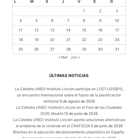
L
M
X
J
V
S
D
1
2
3
4
5
6
7
8
9
10
11
12
13
14
15
16
17
18
19
20
21
22
23
24
25
26
27
28
29
30
31
« Mar
Jun »
ÚLTIMAS NOTICIAS
La Cátedra UNED–Instituto Lincoln participa en LOOTUGS@10,
un encuentro internacional sobre el futuro de la planificación
territorial
6 de agosto de 2026
La Cátedra UNED-Instituto Lincoln en el Foro de las Ciudades
2026, Madrid
15 de junio de 2026
La Cátedra UNED-Instituto Lincoln aporta soluciones alternativas
al problema de la vivienda en el CNAF2026
5 de junio de 2026
Brechas en la ejecución del planeamiento urbanístico en España: