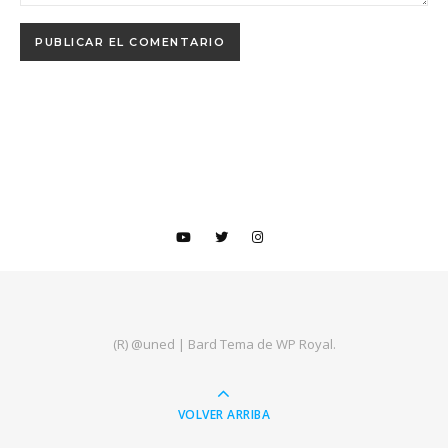
(R) @uned |
Bard Tema de
WP Royal
.
VOLVER ARRIBA