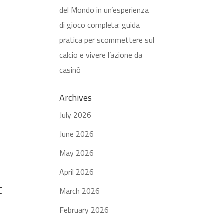
del Mondo in un’esperienza
di gioco completa: guida
pratica per scommettere sul
calcio e vivere l’azione da
casinò
Archives
r
July 2026
June 2026
May 2026
April 2026
t
March 2026
February 2026