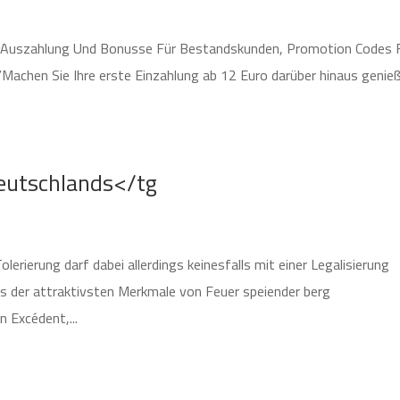
: Auszahlung Und Bonusse Für Bestandskunden, Promotion Codes 
Machen Sie Ihre erste Einzahlung ab 12 Euro darüber hinaus genie
Deutschlands</tg
erierung darf dabei allerdings keinesfalls mit einer Legalisierung
es der attraktivsten Merkmale von Feuer speiender berg
 Excédent,...