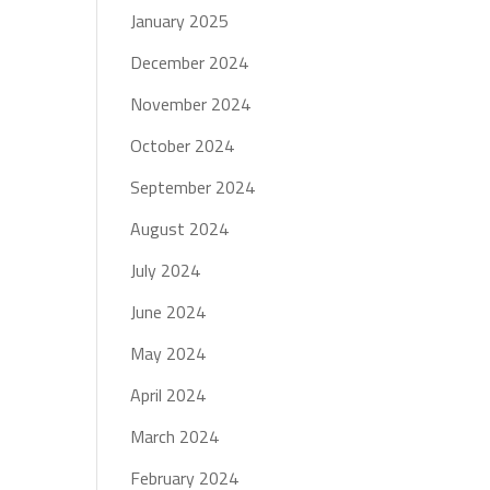
January 2025
December 2024
November 2024
October 2024
September 2024
August 2024
July 2024
June 2024
May 2024
April 2024
March 2024
February 2024