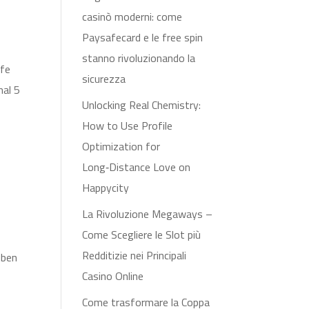
casinò moderni: come
Paysafecard e le free spin
stanno rivoluzionando la
ife
sicurezza
nal 5
Unlocking Real Chemistry:
How to Use Profile
Optimization for
Long‑Distance Love on
Happycity
La Rivoluzione Megaways –
Come Scegliere le Slot più
Redditizie nei Principali
uben
Casino Online
Come trasformare la Coppa