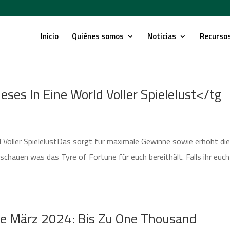
Inicio
Quiénes somos
Noticias
Recursos
eses In Eine World Voller Spielelust</tg
d Voller SpielelustDas sorgt für maximale Gewinne sowie erhöht di
chauen was das Tyre of Fortune für euch bereithält. Falls ihr euch
e März 2024: Bis Zu One Thousand