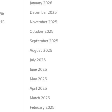
January 2026
December 2025
Für
ßen
November 2025
October 2025
September 2025
August 2025
July 2025
June 2025
May 2025
April 2025
March 2025
February 2025