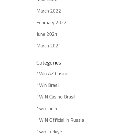
March 2022
February 2022
June 2021
March 2021
Categories
1Win AZ Casino
1Win Brasil
1WIN Casino Brasil
1win India
1WIN Official In Russia
1win Turkiye