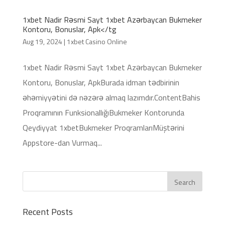
1xbet Nadir Rəsmi Sayt 1xbet Azərbaycan Bukmeker
Kontoru, Bonuslar, Apk</tg
Aug 19, 2024
|
1xbet Casino Online
1xbet Nadir Rəsmi Sayt 1xbet Azərbaycan Bukmeker
Kontoru, Bonuslar, ApkBurada idman tədbirinin
əhəmiyyətini də nəzərə almaq lazımdır.ContentBahis
Proqramının FunksionallığıBukmeker Kontorunda
Qeydiyyat 1xbetBukmeker ProqramlarıMüştərini
Appstore-dan Vurmaq...
Recent Posts