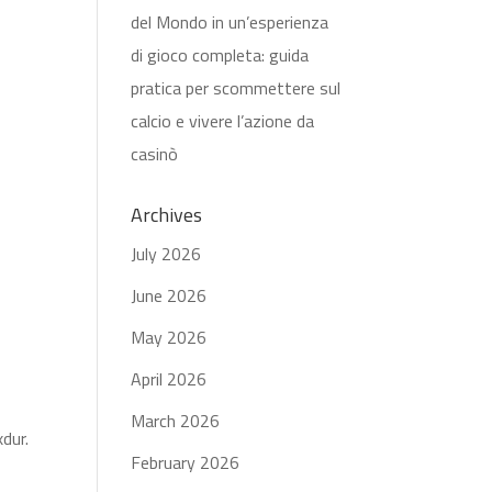
del Mondo in un’esperienza
di gioco completa: guida
pratica per scommettere sul
calcio e vivere l’azione da
casinò
Archives
July 2026
June 2026
May 2026
April 2026
March 2026
dur.
February 2026