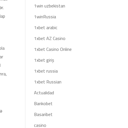
1win uzbekistan
r.
lap
1winRussia
1xbet arabic
1xbet AZ Casino
ola
1xbet Casino Online
ar
1xbet giriş
l
1xbet russia
nra,
1xbet Russian
Actualidad
Bankobet
də
Basaribet
casino