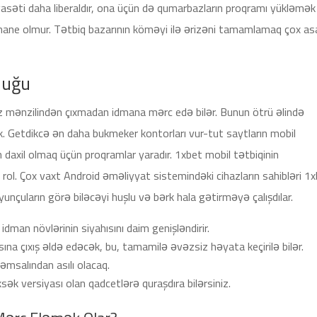
asəti daha liberaldır, ona üçün də qumarbazların proqramı yükləmək
ane olmur. Tətbiq bazarının köməyi ilə ərizəni tamamlamaq çox as
luğu
 öz mənzilindən çıxmadan idmana mərc edə bilər. Bunun ötrü əlində
. Getdikcə ən daha bukmeker kontorları vur-tut saytların mobil
 daxil olmaq üçün proqramlar yaradır. 1xbet mobil tətbiqinin
rol. Çox vaxt Android əməliyyat sistemindəki cihazların sahibləri 1
yunçuların görə biləcəyi huşlu və bərk hala gətirməyə çalışdılar.
dman növlərinin siyahısını daim genişləndirir.
ına çıxış əldə edəcək, bu, tamamilə əvəzsiz həyata keçirilə bilər.
msalından asılı olacaq.
ək versiyası olan qadcetlərə quraşdıra bilərsiniz.