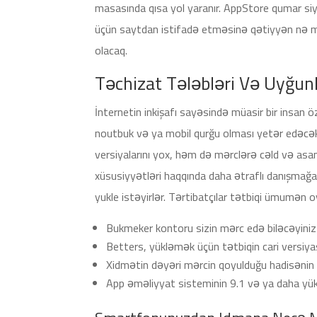
masasında qısa yol yaranır. AppStore qumar siy
üçün saytdan istifadə etməsinə qətiyyən nə m
olacaq.
Təchizat Tələbləri Və Uyğun
İnternetin inkişafı sayəsində müasir bir insan
noutbuk və ya mobil qurğu olması yetər edəcək
versiyalarını yox, həm də mərclərə cəld və asan
xüsusiyyətləri haqqında daha ətraflı danışmağa 
yukle istəyirlər. Tərtibatçılar tətbiqi ümumən o
Bukmeker kontoru sizin mərc edə biləcəyiniz i
Betters, yükləmək üçün tətbiqin cari versiyas
Xidmətin dəyəri mərcin qoyulduğu hadisənin ə
App əməliyyat sisteminin 9.1 və ya daha yüks