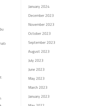
January 2024
December 2023
November 2023
 bu
October 2023
September 2023
matı
August 2023
July 2023
June 2023
z.
May 2023
March 2023
January 2023
n
ə
May 2022