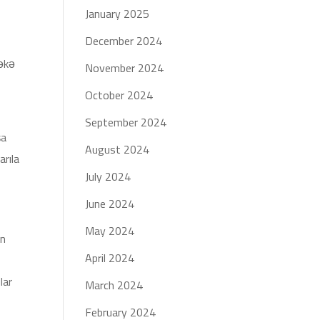
January 2025
December 2024
əkə
November 2024
October 2024
September 2024
şa
August 2024
rıla
July 2024
June 2024
May 2024
ın
April 2024
lar
March 2024
February 2024