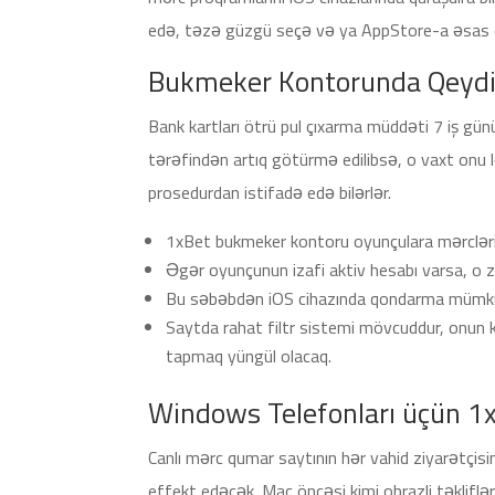
edə, təzə güzgü seçə və ya AppStore-a əsas çə
Bukmeker Kontorunda Qeydi
Bank kartları ötrü pul çıxarma müddəti 7 iş gü
tərəfindən artıq götürmə edilibsə, o vaxt on
prosedurdan istifadə edə bilərlər.
1xBet bukmeker kontoru oyunçulara mərcləri 
Əgər oyunçunun izafi aktiv hesabı varsa, 
Bu səbəbdən iOS cihazında qondarma mümkün
Saytda rahat filtr sistemi mövcuddur, onun kö
tapmaq yüngül olacaq.
Windows Telefonları üçün 1
Canlı mərc qumar saytının hər vahid ziyarətçisin
effekt edəcək. Maç öncəsi kimi obrazli təkliflər