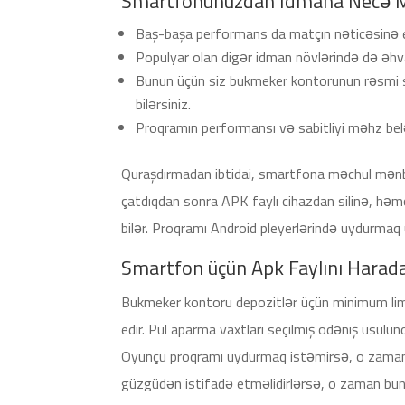
Smartfonunuzdan Idmana Necə M
Baş-başa performans da matçın nəticəsinə e
Populyar olan digər idman növlərində də əhv
Bunun üçün siz bukmeker kontorunun rəsmi 
bilərsiniz.
Proqramın performansı və sabitliyi məhz belə 
Quraşdırmadan ibtidai, smartfona məchul mənb
çatdıqdan sonra APK faylı cihazdan silinə, hə
bilər. Proqramı Android pleyerlərində uydurmaq ü
Smartfon üçün Apk Faylını Harad
Bukmeker kontoru depozitlər üçün minimum limit
edir. Pul aparma vaxtları seçilmiş ödəniş üsulun
Oyunçu proqramı uydurmaq istəmirsə, o zaman s
güzgüdən istifadə etməlidirlərsə, o zaman bunu