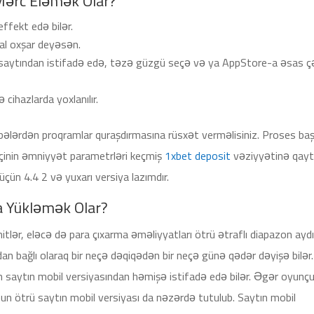
ərc Eləmək Olar?
ffekt edə bilər.
al oxşar deyəsən.
saytından istifadə edə, təzə güzgü seçə və ya AppStore-a əsas ç
cihazlarda yoxlanılır.
ələrdən proqramlar quraşdırmasına rüsxət verməlisiniz. Proses ba
mçinin əmniyyət parametrləri keçmiş
1xbet deposit
vəziyyətinə qayta
çün 4.4 2 və yuxarı versiya lazımdır.
a Yükləmək Olar?
lər, eləcə də para çıxarma əməliyyatları ötrü ətraflı diapazon ayd
dan bağlı olaraq bir neçə dəqiqədən bir neçə günə qədər dəyişə bilər.
aytın mobil versiyasından həmişə istifadə edə bilər. Əgər oyunçu
n ötrü saytın mobil versiyası da nəzərdə tutulub. Saytın mobil