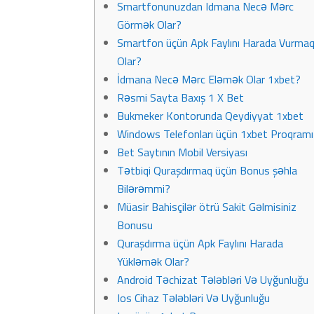
Smartfonunuzdan Idmana Necə Mərc
Görmək Olar?
Smartfon üçün Apk Faylını Harada Vurma
Olar?
İdmana Necə Mərc Eləmək Olar 1xbet?
Rəsmi Sayta Baxış 1 X Bet
Bukmeker Kontorunda Qeydiyyat 1xbet
Windows Telefonları üçün 1xbet Proqramı
Bet Saytının Mobil Versiyası
Tətbiqi Quraşdırmaq üçün Bonus şəhla
Bilərəmmi?
Müasir Bahisçilər ötrü Sakit Gəlmisiniz
Bonusu
Quraşdırma üçün Apk Faylını Harada
Yükləmək Olar?
Android Təchizat Tələbləri Və Uyğunluğu
Ios Cihaz Tələbləri Və Uyğunluğu