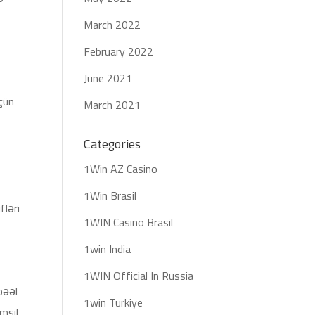
March 2022
February 2022
June 2021
çün
March 2021
Categories
1Win AZ Casino
1Win Brasil
fləri
1WIN Casino Brasil
1win India
1WIN Official In Russia
bəəl
1win Turkiye
əmsil