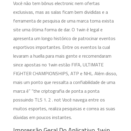
Você não tem bônus electronic nem ofertas
exclusivas, mas as salas ficam bem divididas e a
ferramenta de pesquisa de uma marca torna exista
site uma ótima forma de dar. O 1win é legal e
apresenta um longo histórico de patrocinar eventos
esportivos importantes. Entre os eventos la cual
levaram a huella para mais gente e recomendaram
since apostas no 1win estão FIFA, ULTIMATE
FIGHTER CHAMPIONSHIPS, ATP e NHL. Além disso,
mais um ponto que ressalta a confiabilidade de uma
marca é” “the criptografia de ponta a ponta
possuindo TLS 1. 2 . not Você navega entre os
muitos esportes, realiza pesquisas e correa as suas
dúvidas em poucos instantes.
Impressão Geral Do Aplicativo 1win