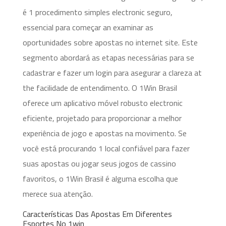
é 1 procedimento simples electronic seguro,
essencial para começar an examinar as
oportunidades sobre apostas no internet site. Este
segmento abordará as etapas necessárias para se
cadastrar e fazer um login para asegurar a clareza at
the facilidade de entendimento. O 1Win Brasil
oferece um aplicativo móvel robusto electronic
eficiente, projetado para proporcionar a melhor
experiência de jogo e apostas na movimento. Se
você está procurando 1 local confiável para fazer
suas apostas ou jogar seus jogos de cassino
favoritos, o 1Win Brasil é alguma escolha que
merece sua atenção.
Características Das Apostas Em Diferentes
Esportes No 1win