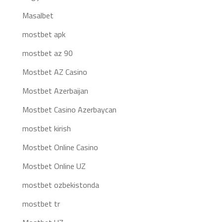
Masalbet
mostbet apk
mostbet az 90
Mostbet AZ Casino
Mostbet Azerbaijan
Mostbet Casino Azerbaycan
mostbet kirish
Mostbet Online Casino
Mostbet Online UZ
mostbet ozbekistonda
mostbet tr