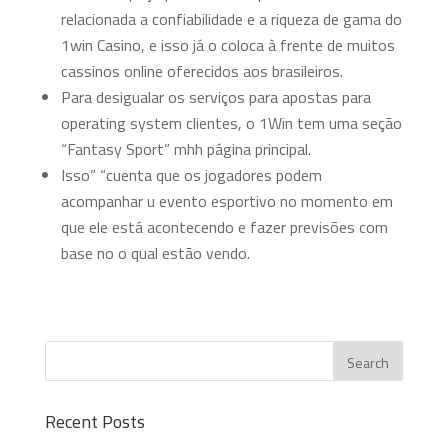
relacionada a confiabilidade e a riqueza de gama do
1win Casino, e isso já o coloca à frente de muitos
cassinos online oferecidos aos brasileiros.
Para desigualar os serviços para apostas para
operating system clientes, o 1Win tem uma seção
“Fantasy Sport” mhh página principal.
Isso” “cuenta que os jogadores podem
acompanhar u evento esportivo no momento em
que ele está acontecendo e fazer previsões com
base no o qual estão vendo.
Recent Posts