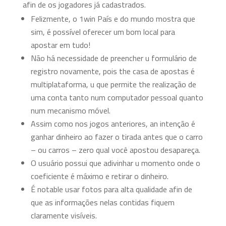
afin de os jogadores já cadastrados.
Felizmente, o 1win País e do mundo mostra que
sim, é possível oferecer um bom local para
apostar em tudo!
Não há necessidade de preencher u formulário de
registro novamente, pois the casa de apostas é
multiplataforma, u que permite the realização de
uma conta tanto num computador pessoal quanto
num mecanismo móvel.
Assim como nos jogos anteriores, an intenção é
ganhar dinheiro ao fazer o tirada antes que o carro
– ou carros – zero qual você apostou desapareça.
O usuário possui que adivinhar u momento onde o
coeficiente é máximo e retirar o dinheiro.
É notable usar fotos para alta qualidade afin de
que as informações nelas contidas fiquem
claramente visíveis.