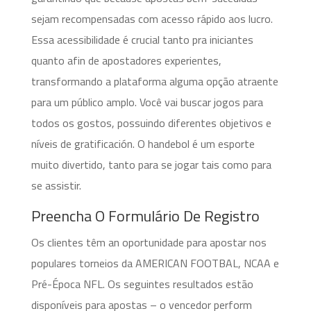
sejam recompensadas com acesso rápido aos lucro.
Essa acessibilidade é crucial tanto pra iniciantes
quanto afin de apostadores experientes,
transformando a plataforma alguma opção atraente
para um público amplo. Você vai buscar jogos para
todos os gostos, possuindo diferentes objetivos e
níveis de gratificación. O handebol é um esporte
muito divertido, tanto para se jogar tais como para
se assistir.
Preencha O Formulário De Registro
Os clientes têm an oportunidade para apostar nos
populares torneios da AMERICAN FOOTBAL, NCAA e
Pré-Época NFL. Os seguintes resultados estão
disponíveis para apostas – o vencedor perform