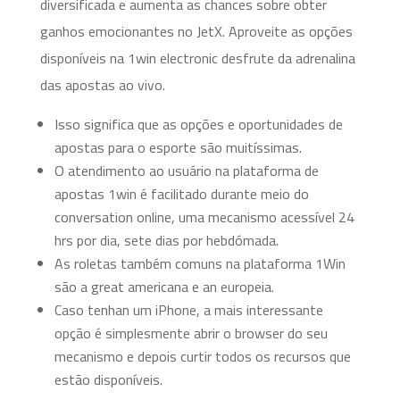
diversificada e aumenta as chances sobre obter
ganhos emocionantes no JetX. Aproveite as opções
disponíveis na 1win electronic desfrute da adrenalina
das apostas ao vivo.
Isso significa que as opções e oportunidades de
apostas para o esporte são muitíssimas.
O atendimento ao usuário na plataforma de
apostas 1win é facilitado durante meio do
conversation online, uma mecanismo acessível 24
hrs por dia, sete dias por hebdómada.
As roletas também comuns na plataforma 1Win
são a great americana e an europeia.
Caso tenhan um iPhone, a mais interessante
opção é simplesmente abrir o browser do seu
mecanismo e depois curtir todos os recursos que
estão disponíveis.