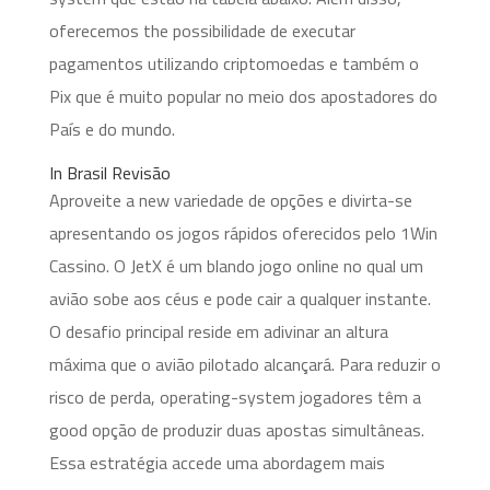
oferecemos the possibilidade de executar
pagamentos utilizando criptomoedas e também o
Pix que é muito popular no meio dos apostadores do
País e do mundo.
In Brasil Revisão
Aproveite a new variedade de opções e divirta-se
apresentando os jogos rápidos oferecidos pelo 1Win
Cassino. O JetX é um blando jogo online no qual um
avião sobe aos céus e pode cair a qualquer instante.
O desafio principal reside em adivinar an altura
máxima que o avião pilotado alcançará. Para reduzir o
risco de perda, operating-system jogadores têm a
good opção de produzir duas apostas simultâneas.
Essa estratégia accede uma abordagem mais