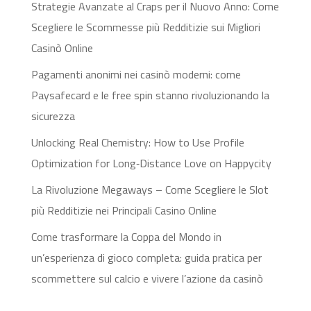
Strategie Avanzate al Craps per il Nuovo Anno: Come
Scegliere le Scommesse più Redditizie sui Migliori
Casinò Online
Pagamenti anonimi nei casinò moderni: come
Paysafecard e le free spin stanno rivoluzionando la
sicurezza
Unlocking Real Chemistry: How to Use Profile
Optimization for Long‑Distance Love on Happycity
La Rivoluzione Megaways – Come Scegliere le Slot
più Redditizie nei Principali Casino Online
Come trasformare la Coppa del Mondo in
un’esperienza di gioco completa: guida pratica per
scommettere sul calcio e vivere l’azione da casinò