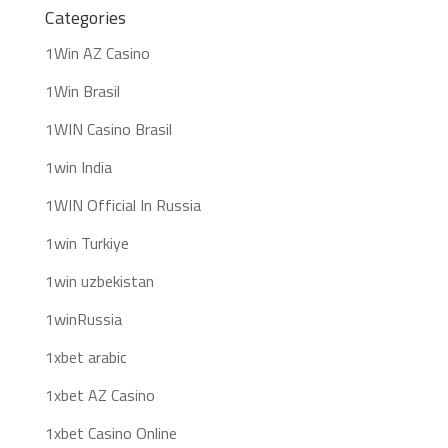
Categories
1Win AZ Casino
1Win Brasil
1WIN Casino Brasil
1win India
1WIN Official In Russia
1win Turkiye
1win uzbekistan
1winRussia
1xbet arabic
1xbet AZ Casino
1xbet Casino Online