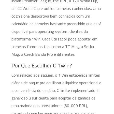
indian Preamier League, the BPL, a T20 World Cup,
an ICC World Cup e outros torneios conhecidos. Uma
cognizione desportiva bem conhecida com um
calendário de torneios bastante preenchido que está
disponível para operating system clientes da
plataforma 1Win. Cada utilizador pode apostar em
torneios famosos tais como a TT Mug, a Setka
Mug, a Czech Banda Pro e diferentes.
Por Que Escolher O 1win?
Com relação aos saques, o 1 Win estabelece limites
diários de saque pra equilibrar a liquidez operacional e
a conveniência do usuário. O limite implementado é
generoso u suficiente para aceptar os ganhos de
uma maioria dos apostadores (50. 000 BRL),
garantindo que because apostas bem-sucedidas