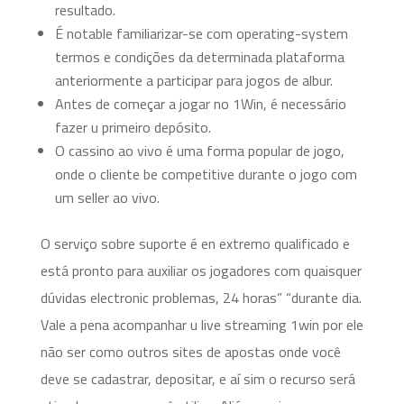
resultado.
É notable familiarizar-se com operating-system
termos e condições da determinada plataforma
anteriormente a participar para jogos de albur.
Antes de começar a jogar no 1Win, é necessário
fazer u primeiro depósito.
O cassino ao vivo é uma forma popular de jogo,
onde o cliente be competitive durante o jogo com
um seller ao vivo.
O serviço sobre suporte é en extremo qualificado e
está pronto para auxiliar os jogadores com quaisquer
dúvidas electronic problemas, 24 horas” “durante dia.
Vale a pena acompanhar u live streaming 1win por ele
não ser como outros sites de apostas onde você
deve se cadastrar, depositar, e aí sim o recurso será