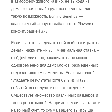
в атмосферу живого казино, не выходя из
дома, живая онлайн рулетка предоставляет
такую возможность. Burning Benefits —
классический «фруктовый» слот от Playson с
конфигурацией 3×3.
Если вы готовы сделать свой выбор и играть на
деньги, нажмите «Play». Минимальная ставка –
от 0, just one евро, заключать пари можно
одновременно для двух блоков, размещенных
под взлетающим самолетом. Если вы точно”
“угадаете результаты хотя бы 9 из fifteen
событий, вы получите вознаграждение.
Существует множество различных размеров и
типов розыгрышей. Например, если вы ставите
на точный счет, то сумма вашего выигрыша