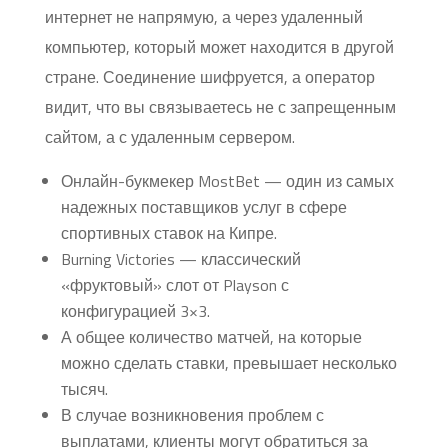
интернет не напрямую, а через удаленный
компьютер, который может находится в другой
стране. Соединение шифруется, а оператор
видит, что вы связываетесь не с запрещенным
сайтом, а с удаленным сервером.
Онлайн-букмекер MostBet — один из самых
надежных поставщиков услуг в сфере
спортивных ставок на Кипре.
Burning Victories — классический
«фруктовый» слот от Playson с
конфигурацией 3×3.
А общее количество матчей, на которые
можно сделать ставки, превышает несколько
тысяч.
В случае возникновения проблем с
выплатами, клиенты могут обратиться за