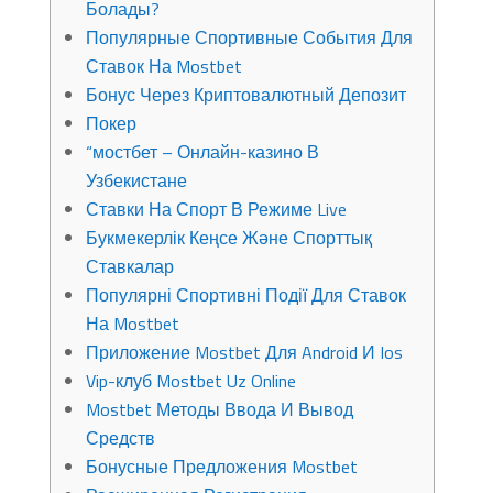
Болады?
Популярные Спортивные События Для
Ставок На Mostbet
Бонус Через Криптовалютный Депозит
Покер
“мостбет – Онлайн-казино В
Узбекистане
Ставки На Спорт В Режиме Live
Букмекерлік Кеңсе Және Спорттық
Ставкалар
Популярні Спортивні Події Для Ставок
На Mostbet
Приложение Mostbet Для Android И Ios
Vip-клуб Mostbet Uz Online
Mostbet Методы Ввода И Вывод
Средств
Бонусные Предложения Mostbet