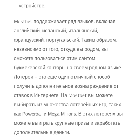
устройстве.
Mostbet поддерживает ряд языков, включая
английский, испанский, итальянский,
французский, португальский. Таким образом,
независимо от того, откуда вы родом, вы
сможете пользоваться этим сайтом
букмекерской конторы на своем родном языке.
Лотереи – это еще один отличный способ
получить дополнительное вознаграждение от
ставок в Интернете. На Mostbet вы можете
выбирать из множества лотерейных игр, таких
как Powerball и Mega Millions. В этих лотереях вы
можете выиграть крупные призы и заработать
дополнительные деньги.