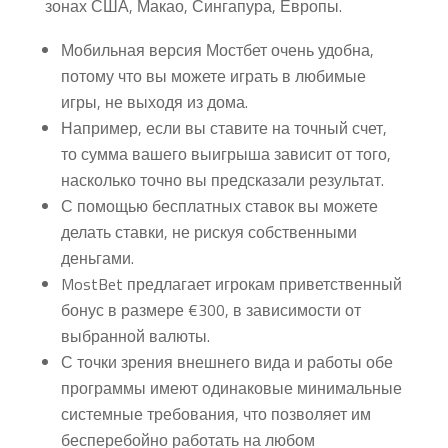
зонах США, Макао, Сингапура, Европы.
Мобильная версия Мостбет очень удобна,
потому что вы можете играть в любимые
игры, не выходя из дома.
Например, если вы ставите на точный счет,
то сумма вашего выигрыша зависит от того,
насколько точно вы предсказали результат.
С помощью бесплатных ставок вы можете
делать ставки, не рискуя собственными
деньгами.
MostBet предлагает игрокам приветственный
бонус в размере €300, в зависимости от
выбранной валюты.
С точки зрения внешнего вида и работы обе
программы имеют одинаковые минимальные
системные требования, что позволяет им
бесперебойно работать на любом