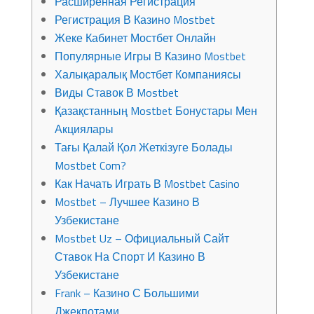
Расширенная Регистрация
Регистрация В Казино Mostbet
Жеке Кабинет Мостбет Онлайн
Популярные Игры В Казино Mostbet
Халықаралық Мостбет Компаниясы
Виды Ставок В Mostbet
Қазақстанның Mostbet Бонустары Мен
Акциялары
Тағы Қалай Қол Жеткізуге Болады
Mostbet Com?
Как Начать Играть В Mostbet Casino
Mostbet – Лучшее Казино В
Узбекистане
Mostbet Uz – Официальный Сайт
Ставок На Спорт И Казино В
Узбекистане
Frank – Казино С Большими
Джекпотами