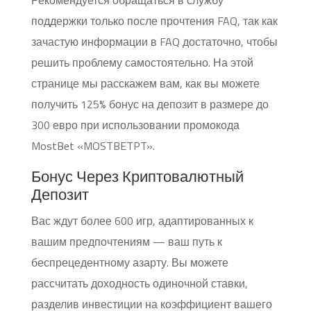
Рекомендуется обращаться в службу
поддержки только после прочтения FAQ, так как
зачастую информации в FAQ достаточно, чтобы
решить проблему самостоятельно. На этой
странице мы расскажем вам, как вы можете
получить 125% бонус на депозит в размере до
300 евро при использовании промокода
MostBet «MOSTBETPT».
Бонус Через Криптовалютный
Депозит
Вас ждут более 600 игр, адаптированных к
вашим предпочтениям — ваш путь к
беспрецедентному азарту. Вы можете
рассчитать доходность одиночной ставки,
разделив инвестиции на коэффициент вашего