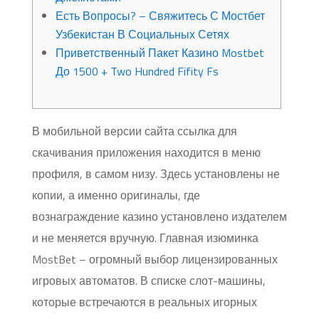
Есть Вопросы? – Свяжитесь С Мостбет
Узбекистан В Социальных Сетях
Приветственный Пакет Казино Mostbet
До 1500 + Two Hundred Fifity Fs
В мобильной версии сайта ссылка для
скачивания приложения находится в меню
профиля, в самом низу. Здесь установлены не
копии, а именно оригиналы, где
вознаграждение казино установлено издателем
и не меняется вручную. Главная изюминка
MostBet – огромный выбор лицензированных
игровых автоматов. В списке слот-машины,
которые встречаются в реальных игорных