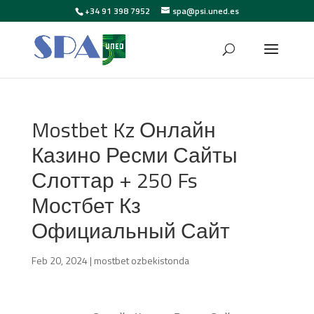
+34 91 398 7952
spa@psi.uned.es
Mostbet Kz Онлайн
Казино Ресми Сайты
Слоттар + 250 Fs
Мостбет Кз
Официальный Сайт
Feb 20, 2024
|
mostbet ozbekistonda