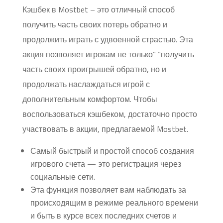
Кэшбек в Mostbet – это отличный способ
получить часть своих потерь обратно и
продолжить играть с удвоенной страстью. Эта
акция позволяет игрокам не только” “получить
часть своих проигрышей обратно, но и
продолжать наслаждаться игрой с
дополнительным комфортом. Чтобы
воспользоваться кэшбеком, достаточно просто
участвовать в акции, предлагаемой Mostbet.
Самый быстрый и простой способ создания
игрового счета — это регистрация через
социальные сети.
Эта функция позволяет вам наблюдать за
происходящим в режиме реального времени
и быть в курсе всех последних счетов и