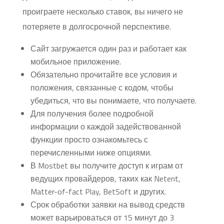
проиграете несколько ставок, вы ничего не
потеряете в долгосрочной перспективе.
Сайт загружается один раз и работает как
мобильное приложение.
Обязательно прочитайте все условия и
положения, связанные с кодом, чтобы
убедиться, что вы понимаете, что получаете.
Для получения более подробной
информации о каждой задействованной
функции просто ознакомьтесь с
перечисленными ниже опциями.
В Mostbet вы получите доступ к играм от
ведущих провайдеров, таких как Netent,
Matter-of-fact Play, BetSoft и других.
Срок обработки заявки на вывод средств
может варьироваться от 15 минут до 3