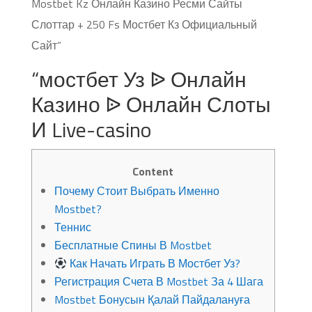
Mostbet Kz Онлайн Казино Ресми Сайты
Слоттар + 250 Fs Мостбет Кз Официальный
Сайт”
“мостбет Уз ᐉ Онлайн
Казино ᐉ Онлайн Слоты
И Live-casino
Content
Почему Стоит Выбрать Именно
Mostbet?
Теннис
Бесплатные Спины В Mostbet
Как Начать Играть В Мостбет Уз?
Регистрация Счета В Mostbet За 4 Шага
Mostbet Бонусын Қалай Пайдалануға