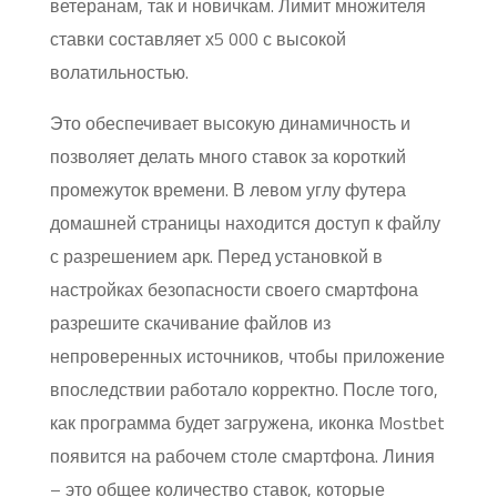
ветеранам, так и новичкам. Лимит множителя
ставки составляет х5 000 с высокой
волатильностью.
Это обеспечивает высокую динамичность и
позволяет делать много ставок за короткий
промежуток времени. В левом углу футера
домашней страницы находится доступ к файлу
с разрешением арк. Перед установкой в
настройках безопасности своего смартфона
разрешите скачивание файлов из
непроверенных источников, чтобы приложение
впоследствии работало корректно. После того,
как программа будет загружена, иконка Mostbet
появится на рабочем столе смартфона. Линия
– это общее количество ставок, которые