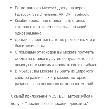
Регистрация в Mostbet доступна через
Facebook, Search engines, VK, OK, Facebook.
Комбинированная ставка – это ставка,
которая охватывает несколько позиций
одновременно.
Деньги выводятся на те же реквизиты, что и
были зачислены.
С помощью этих кодов вы можете получить
скидки на ставки и другие бонусы, которые
помогут вам максимизировать свою прибыль.
В Mostbet вы можете выбрать из широкого
спектра различных игр казино, которые
разделены на несколько важных категорий.
Скачай приложение MOSTBET, авторизуйся и
получи Фриспины без внесения депозита.”