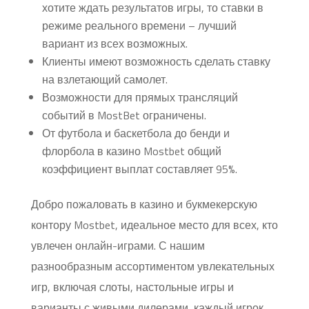
хотите ждать результатов игры, то ставки в
режиме реального времени – лучший
вариант из всех возможных.
Клиенты имеют возможность сделать ставку
на взлетающий самолет.
Возможности для прямых трансляций
событий в MostBet ограничены.
От футбола и баскетбола до бенди и
флорбола в казино Mostbet общий
коэффициент выплат составляет 95%.
Добро пожаловать в казино и букмекерскую
контору Mostbet, идеальное место для всех, кто
увлечен онлайн-играми. С нашим
разнообразным ассортиментом увлекательных
игр, включая слоты, настольные игры и
варианты с живыми дилерами, каждый игрок