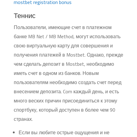
mostbet registration bonus
Теннис
Пользователи, имеющие счет в платежном
банке MB Net / MB Method, могут использовать
свою виртуальную карту для совершения и
получения платежей в Mostbet. Однако, прежде
чем сделать депозит в Mostbet, необходимо
иметь счет в одном из банков. Новым
пользователям необходимо создать счет перед
внесением депозита. Com каждый день, и есть
много веских причин присоединиться к этому
спортбуку, который доступен в более чем 90
странах.
Если вы любите острые ощущения и не