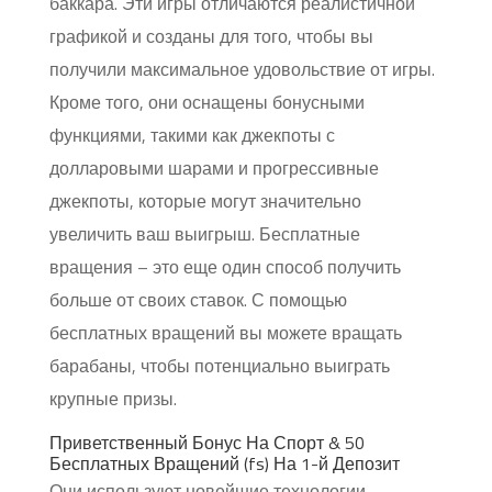
баккара. Эти игры отличаются реалистичной
графикой и созданы для того, чтобы вы
получили максимальное удовольствие от игры.
Кроме того, они оснащены бонусными
функциями, такими как джекпоты с
долларовыми шарами и прогрессивные
джекпоты, которые могут значительно
увеличить ваш выигрыш. Бесплатные
вращения – это еще один способ получить
больше от своих ставок. С помощью
бесплатных вращений вы можете вращать
барабаны, чтобы потенциально выиграть
крупные призы.
Приветственный Бонус На Спорт & 50
Бесплатных Вращений (fs) На 1-й Депозит
Они используют новейшие технологии