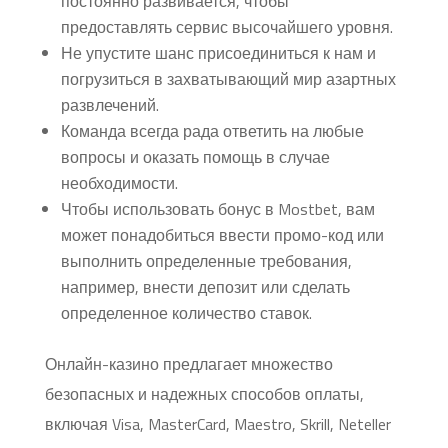
постоянно развивается, чтобы
предоставлять сервис высочайшего уровня.
Не упустите шанс присоединиться к нам и
погрузиться в захватывающий мир азартных
развлечений.
Команда всегда рада ответить на любые
вопросы и оказать помощь в случае
необходимости.
Чтобы использовать бонус в Mostbet, вам
может понадобиться ввести промо-код или
выполнить определенные требования,
например, внести депозит или сделать
определенное количество ставок.
Онлайн-казино предлагает множество
безопасных и надежных способов оплаты,
включая Visa, MasterCard, Maestro, Skrill, Neteller