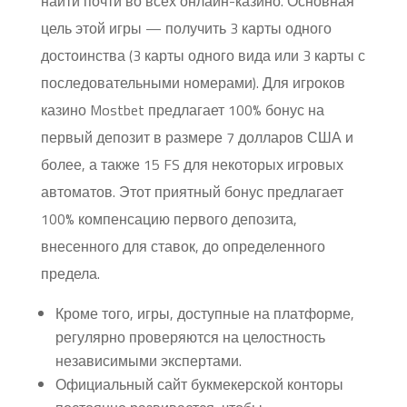
найти почти во всех онлайн-казино. Основная
цель этой игры — получить 3 карты одного
достоинства (3 карты одного вида или 3 карты с
последовательными номерами). Для игроков
казино Mostbet предлагает 100% бонус на
первый депозит в размере 7 долларов США и
более, а также 15 FS для некоторых игровых
автоматов. Этот приятный бонус предлагает
100% компенсацию первого депозита,
внесенного для ставок, до определенного
предела.
Кроме того, игры, доступные на платформе,
регулярно проверяются на целостность
независимыми экспертами.
Официальный сайт букмекерской конторы