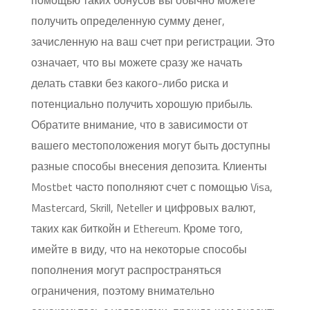
помощью таких бонусов вы обычно можете
получить определенную сумму денег,
зачисленную на ваш счет при регистрации. Это
означает, что вы можете сразу же начать
делать ставки без какого-либо риска и
потенциально получить хорошую прибыль.
Обратите внимание, что в зависимости от
вашего местоположения могут быть доступны
разные способы внесения депозита. Клиенты
Mostbet часто пополняют счет с помощью Visa,
Mastercard, Skrill, Neteller и цифровых валют,
таких как биткойн и Ethereum. Кроме того,
имейте в виду, что на некоторые способы
пополнения могут распространяться
ограничения, поэтому внимательно