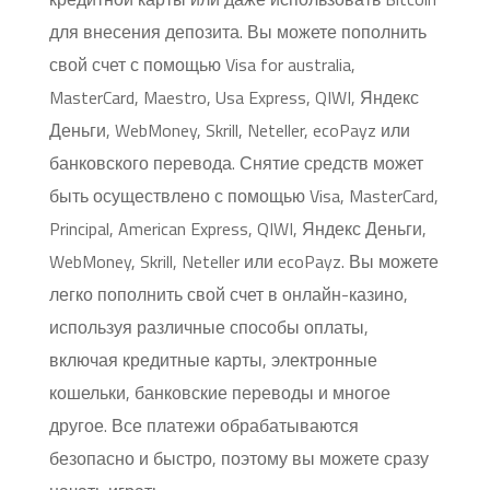
для внесения депозита. Вы можете пополнить
свой счет с помощью Visa for australia,
MasterCard, Maestro, Usa Express, QIWI, Яндекс
Деньги, WebMoney, Skrill, Neteller, ecoPayz или
банковского перевода. Снятие средств может
быть осуществлено с помощью Visa, MasterCard,
Principal, American Express, QIWI, Яндекс Деньги,
WebMoney, Skrill, Neteller или ecoPayz. Вы можете
легко пополнить свой счет в онлайн-казино,
используя различные способы оплаты,
включая кредитные карты, электронные
кошельки, банковские переводы и многое
другое. Все платежи обрабатываются
безопасно и быстро, поэтому вы можете сразу