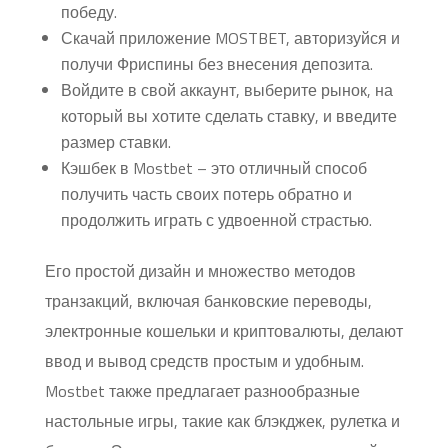
победу.
Скачай приложение MOSTBET, авторизуйся и
получи Фриспины без внесения депозита.
Войдите в свой аккаунт, выберите рынок, на
который вы хотите сделать ставку, и введите
размер ставки.
Кэшбек в Mostbet – это отличный способ
получить часть своих потерь обратно и
продолжить играть с удвоенной страстью.
Его простой дизайн и множество методов
транзакций, включая банковские переводы,
электронные кошельки и криптовалюты, делают
ввод и вывод средств простым и удобным.
Mostbet также предлагает разнообразные
настольные игры, такие как блэкджек, рулетка и