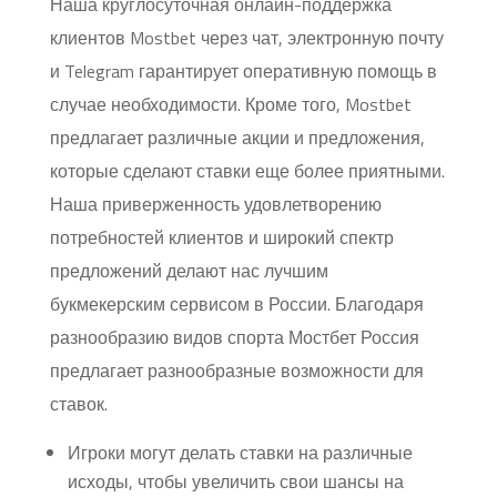
Наша круглосуточная онлайн-поддержка
клиентов Mostbet через чат, электронную почту
и Telegram гарантирует оперативную помощь в
случае необходимости. Кроме того, Mostbet
предлагает различные акции и предложения,
которые сделают ставки еще более приятными.
Наша приверженность удовлетворению
потребностей клиентов и широкий спектр
предложений делают нас лучшим
букмекерским сервисом в России. Благодаря
разнообразию видов спорта Мостбет Россия
предлагает разнообразные возможности для
ставок.
Игроки могут делать ставки на различные
исходы, чтобы увеличить свои шансы на