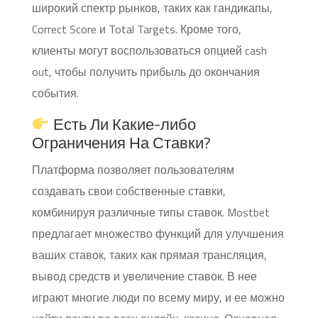
широкий спектр рынков, таких как гандикапы,
Correct Score и Total Targets. Кроме того,
клиенты могут воспользоваться опцией cash
out, чтобы получить прибыль до окончания
события.
Есть Ли Какие-либо
Ограничения На Ставки?
Платформа позволяет пользователям
создавать свои собственные ставки,
комбинируя различные типы ставок. Mostbet
предлагает множество функций для улучшения
ваших ставок, таких как прямая трансляция,
вывод средств и увеличение ставок. В нее
играют многие люди по всему миру, и ее можно