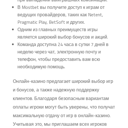
В Mostbet вы получите доступ к играм от
ведущих провайдеров, таких как Netent,
Pragmatic Play, BetSoft и других.
Одним из главных преимуществ игры
является широкий выбор бонусов и акций.
Команда доступна 24 часа в сутки 7 дней в
неделю через чат, электронную почту и
телефон, чтобы предоставить вам всю
необходимую помощь.
Онлайн-казино предлагает широкий выбор игр
и бонусов, а также надежную поддержку
клиентов. Благодаря безопасным вариантам
оплаты игроки могут быть уверены, что получат
максимальную отдачу от игр в онлайн-казино.
Учитывая это, мы приглашаем всех игроков