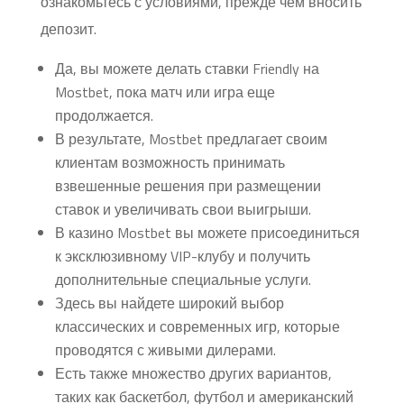
ознакомьтесь с условиями, прежде чем вносить
депозит.
Да, вы можете делать ставки Friendly на
Mostbet, пока матч или игра еще
продолжается.
В результате, Mostbet предлагает своим
клиентам возможность принимать
взвешенные решения при размещении
ставок и увеличивать свои выигрыши.
В казино Mostbet вы можете присоединиться
к эксклюзивному VIP-клубу и получить
дополнительные специальные услуги.
Здесь вы найдете широкий выбор
классических и современных игр, которые
проводятся с живыми дилерами.
Есть также множество других вариантов,
таких как баскетбол, футбол и американский