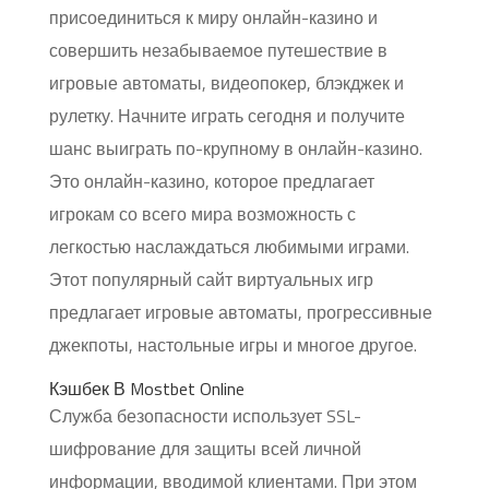
присоединиться к миру онлайн-казино и
совершить незабываемое путешествие в
игровые автоматы, видеопокер, блэкджек и
рулетку. Начните играть сегодня и получите
шанс выиграть по-крупному в онлайн-казино.
Это онлайн-казино, которое предлагает
игрокам со всего мира возможность с
легкостью наслаждаться любимыми играми.
Этот популярный сайт виртуальных игр
предлагает игровые автоматы, прогрессивные
джекпоты, настольные игры и многое другое.
Кэшбек В Mostbet Online
Служба безопасности использует SSL-
шифрование для защиты всей личной
информации, вводимой клиентами. При этом