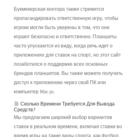
Букмекерская контора также стремится
пропагандировать ответственную игру, чтобы
игроки могли быть уверены в том, что они
играют безопасно и ответственно. Планшеты
часто упускаются из виду, когда речь идет о
приложениях для ставок на спорт, но этот сайт
позаботился о поддержке всех основных
брендов планшетов. Вы также можете получить
доступ к приложению через свой ПК или
компьютер Mac pc.
Сколько Времени Требуется Для Вывода
Средств?
Мы предлагаем широкий выбор вариантов
ставок в реальном времени, включая ставки во
время игры на такие виды спорта, как футбол,