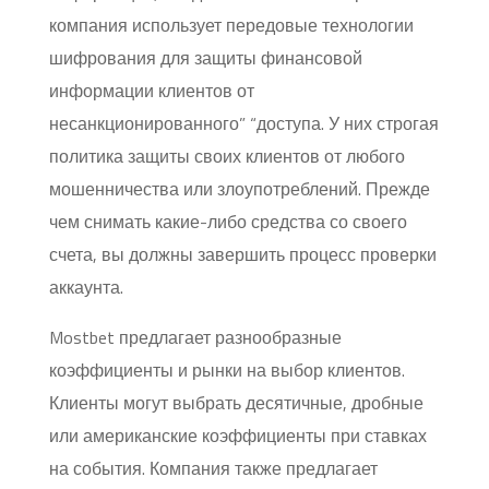
компания использует передовые технологии
шифрования для защиты финансовой
информации клиентов от
несанкционированного” “доступа. У них строгая
политика защиты своих клиентов от любого
мошенничества или злоупотреблений. Прежде
чем снимать какие-либо средства со своего
счета, вы должны завершить процесс проверки
аккаунта.
Mostbet предлагает разнообразные
коэффициенты и рынки на выбор клиентов.
Клиенты могут выбрать десятичные, дробные
или американские коэффициенты при ставках
на события. Компания также предлагает