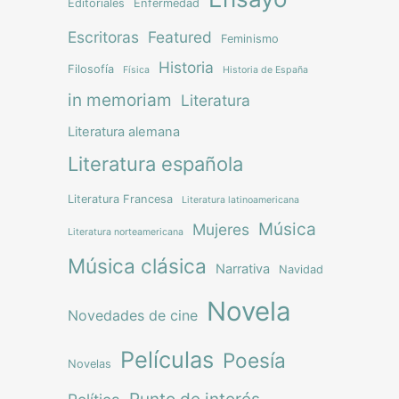
Editoriales
Enfermedad
Escritoras
Featured
Feminismo
Historia
Filosofía
Física
Historia de España
in memoriam
Literatura
Literatura alemana
Literatura española
Literatura Francesa
Literatura latinoamericana
Música
Mujeres
Literatura norteamericana
Música clásica
Narrativa
Navidad
Novela
Novedades de cine
Películas
Poesía
Novelas
Punto de interés