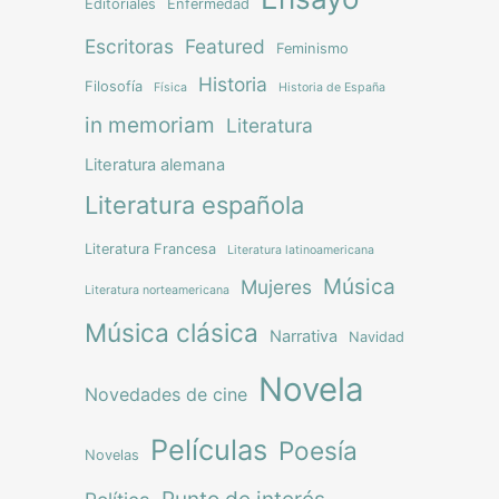
Editoriales
Enfermedad
Escritoras
Featured
Feminismo
Historia
Filosofía
Física
Historia de España
in memoriam
Literatura
Literatura alemana
Literatura española
Literatura Francesa
Literatura latinoamericana
Música
Mujeres
Literatura norteamericana
Música clásica
Narrativa
Navidad
Novela
Novedades de cine
Películas
Poesía
Novelas
Punto de interés