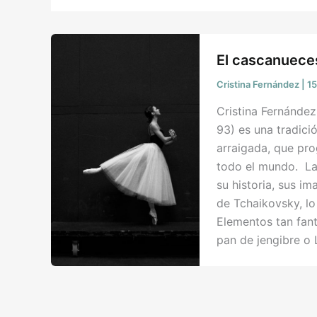
El cascanueces
Cristina Fernández
|
1
Cristina Fernández
93) es una tradic
arraigada, que pr
todo el mundo. La 
su historia, sus im
de Tchaikovsky, l
Elementos tan fant
pan de jengibre o