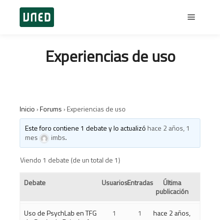
Menú pr
Experiencias de uso
Inicio
›
Forums
›
Experiencias de uso
Este foro contiene 1 debate y lo actualizó
hace 2 años, 1
mes
imbs
.
Viendo 1 debate (de un total de 1)
Debate
Usuarios
Entradas
Última
publicación
Uso de PsychLab en TFG
1
1
hace 2 años,