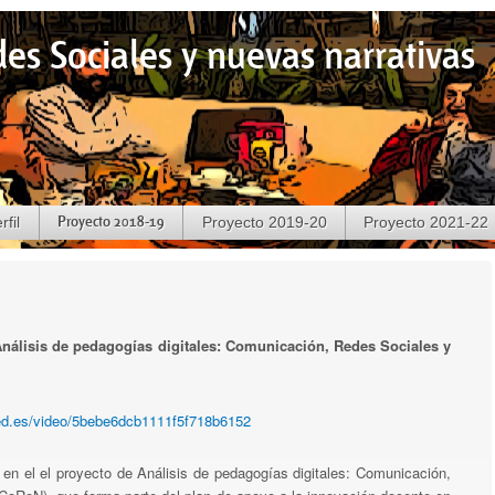
es Sociales y nuevas narrativas
N
rfil
Proyecto 2018-19
Proyecto 2019-20
Proyecto 2021-22
nálisis de pedagogías digitales: Comunicación, Redes Sociales y
ned.es/video/5bebe6dcb1111f5f718b6152
 en el el proyecto de Análisis de pedagogías digitales: Comunicación,