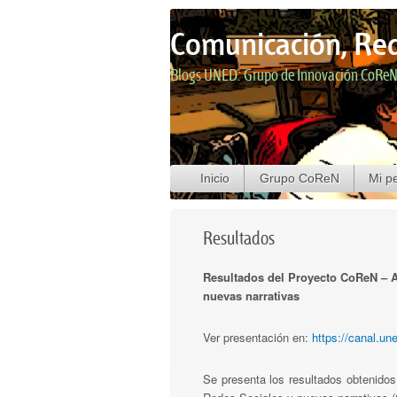
Comunicación, Red
Blogs UNED: Grupo de Innovación CoRe
Menú principal
Saltar al contenido principal
Saltar al contenido secundario
Inicio
Grupo CoReN
Mi pe
Resultados
Resultados del Proyecto CoReN – A
nuevas narrativas
Ver presentación en:
https://canal.u
Se presenta los resultados obtenidos