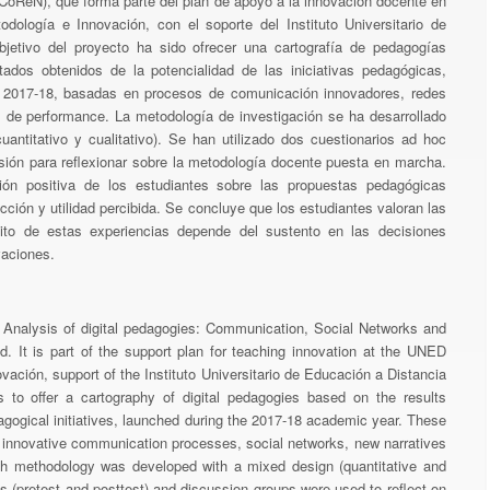
CoReN), que forma parte del plan de apoyo a la innovación docente en
dología e Innovación, con el soporte del Instituto Universitario de
bjetivo del proyecto ha sido ofrecer una cartografía de pedagogías
ltados obtenidos de la potencialidad de las iniciativas pedagógicas,
 2017-18, basadas en procesos de comunicación innovadores, redes
es de performance. La metodología de investigación se ha desarrollado
antitativo y cualitativo). Se han utilizado dos cuestionarios ad hoc
usión para reflexionar sobre la metodología docente puesta en marcha.
ión positiva de los estudiantes sobre las propuestas pedagógicas
acción y utilidad percibida. Se concluye que los estudiantes valoran las
xito de estas experiencias depende del sustento en las decisiones
vaciones.
of Analysis of digital pedagogies: Communication, Social Networks and
. It is part of the support plan for teaching innovation at the UNED
vación, support of the Instituto Universitario de Educación a Distancia
 to offer a cartography of digital pedagogies based on the results
dagogical initiatives, launched during the 2017-18 academic year. These
n innovative communication processes, social networks, new narratives
ch methodology was developed with a mixed design (quantitative and
es (pretest and posttest) and discussion groups were used to reflect on