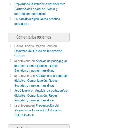
Explorando la influencia del docente:
Participación social en Twitter y
percepción académica
La narrativa digital como práctica
pedagógica
Comentarios recientes
Carlos Alberto Bracho León
en
Objetivos del Grupo de Innovación
CoReN
ssantovena
en
Análisis de pedagogías
digitales: Comunicación, Redes
Sociales y nuevas narrativas
ssantovena
en
Análisis de pedagogías
digitales: Comunicación, Redes
Sociales y nuevas narrativas
José Llopis
en
Análisis de pedagogías
digitales: Comunicación, Redes
Sociales y nuevas narrativas
ssantovena
en
Presentación del
Proyecto de Innovación Educativa
UNED CoReN