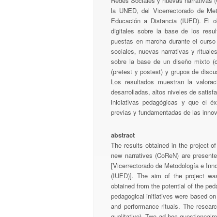
Redes Sociales y nuevas narrativas (
la UNED, del Vicerrectorado de Meto
Educación a Distancia (IUED). El o
digitales sobre la base de los resu
puestas en marcha durante el curso
sociales, nuevas narrativas y ritual
sobre la base de un diseño mixto (cu
(pretest y postest) y grupos de disc
Los resultados muestran la valorac
desarrolladas, altos niveles de satisf
iniciativas pedagógicas y que el é
previas y fundamentadas de las inno
abstract
The results obtained in the project 
new narratives (CoReN) are presented
[Vicerrectorado de Metodología e Inno
(IUED)]. The aim of the project was
obtained from the potential of the pe
pedagogical initiatives were based o
and performance rituals. The resear
qualitative). Two ad hoc questionnair