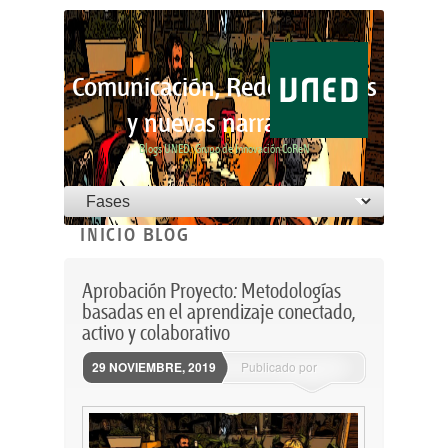
Comunicación, Redes Sociales
y nuevas narrativas
Blogs UNED: Grupo de Innovación CoReN
Menú principal
Saltar al contenido principal
Saltar al contenido secundario
ARCHIVOS DE LA CATEGORÍA:
INICIO BLOG
Aprobación Proyecto: Metodologías
basadas en el aprendizaje conectado,
activo y colaborativo
29 NOVIEMBRE, 2019
Publicado por
ssantovena