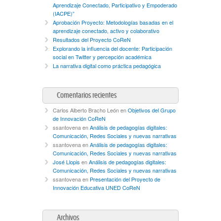
Aprendizaje Conectado, Participativo y Empoderado
(IACPE)”
Aprobación Proyecto: Metodologías basadas en el
aprendizaje conectado, activo y colaborativo
Resultados del Proyecto CoReN
Explorando la influencia del docente: Participación
social en Twitter y percepción académica
La narrativa digital como práctica pedagógica
Comentarios recientes
Carlos Alberto Bracho León
en
Objetivos del Grupo
de Innovación CoReN
ssantovena
en
Análisis de pedagogías digitales:
Comunicación, Redes Sociales y nuevas narrativas
ssantovena
en
Análisis de pedagogías digitales:
Comunicación, Redes Sociales y nuevas narrativas
José Llopis
en
Análisis de pedagogías digitales:
Comunicación, Redes Sociales y nuevas narrativas
ssantovena
en
Presentación del Proyecto de
Innovación Educativa UNED CoReN
Archivos