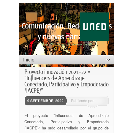
Comunicación, Redes Sociales
y nuevas narrativas
Blogs UNED: Grupo de Innovación CoReN
Menú principal
Saltar al contenido principal
Saltar al contenido secundario
Proyecto innovación 2021-22 »
“Influencers de Aprendizaje
Conectado, Participativo y Empoderado
(IACPE)”
9 SEPTIEMBRE, 2022
Publicado por
ssantovena
El proyecto “Influencers de Aprendizaje
Conectado, Participativo y Empoderado
(IACPE)” ha sido desarrollado por el grupo de