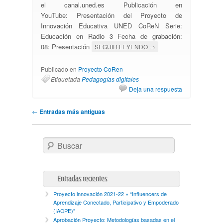
el canal.uned.es Publicación en
YouTube: Presentación del Proyecto de
Innovación Educativa UNED CoReN Serie:
Educación en Radio 3 Fecha de grabación:
08: Presentación
SEGUIR LEYENDO
→
Publicado en
Proyecto CoRen
Etiquetada
Pedagogías digitales
Deja una respuesta
Navegación por las entradas
←
Entradas más antiguas
Buscar
Entradas recientes
Proyecto innovación 2021-22 » “Influencers de
Aprendizaje Conectado, Participativo y Empoderado
(IACPE)”
Aprobación Proyecto: Metodologías basadas en el