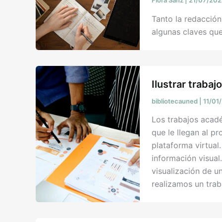
Flora Sanz
|
21/07/20
Tanto la redacción
algunas claves que
Ilustrar trabaj
bibliotecauned
|
11/01
Los trabajos acad
que le llegan al p
plataforma virtual
información visual
visualización de u
realizamos un trab