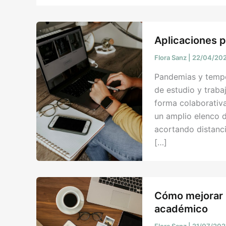
Aplicaciones p
Flora Sanz
|
22/04/20
Pandemias y tempo
de estudio y traba
forma colaborativa
un amplio elenco d
acortando distanc
[…]
Cómo mejorar l
académico