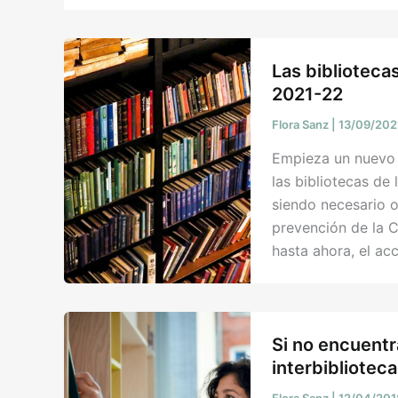
Las biblioteca
2021-22
Flora Sanz
|
13/09/20
Empieza un nuevo 
las bibliotecas de
siendo necesario 
prevención de la 
hasta ahora, el acc
Si no encuent
interbiblioteca