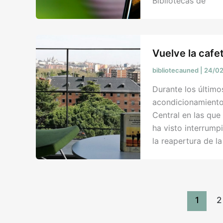
Bibliotecas de
Vuelve la cafet
bibliotecauned
|
24/0
Durante los últim
acondicionamiento 
Central en las que 
ha visto interrum
la reapertura de la
1
2