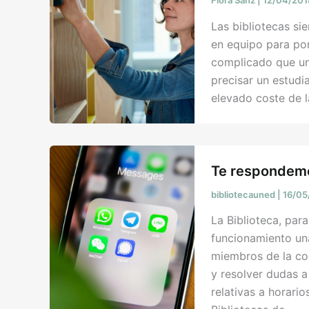
Flora Sanz
|
12/04/20
Las bibliotecas s
en equipo para po
complicado que un
precisar un estudi
elevado coste de l
Te respondem
bibliotecauned
|
16/05
La Biblioteca, par
funcionamiento un
miembros de la com
y resolver dudas a
relativas a horario