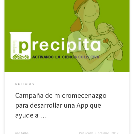
El grupo Mamas y Bebes, acaba de lanzar una campaña de
crowdfunding para desarrollar una aplicación informática que
ayude a prevenir la depresión antes, durante y tras el parto. La
campaña, desarrollada a través de la plataforma de la FECYT,
PRECIPITA, durará hasta primeros de enero y se enmarca en […]
NOTICIAS
Campaña de micromecenazgo
para desarrollar una App que
ayude a …
por
falba
Publicada
9 octubre, 2017