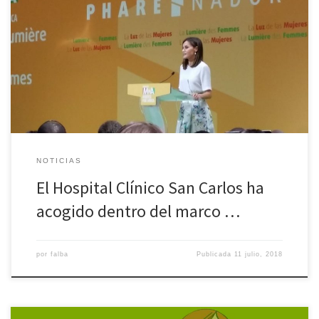
La Doctoranda ha iniciado un estudio sobre la relación entre la
depresión antenatal y diferentes factores endocrinos. Esta es una
nueva línea de investigación abierta dentro del Proyecto de
Investigación Mamás y Bebés. Este Proyecto de investigación lleva
funcionando desde el año 2014. Desde esa fecha, los
investigadores de la […]
NOTICIAS
El Hospital Clínico San Carlos ha
acogido dentro del marco …
por
falba
Publicada
11 julio, 2018