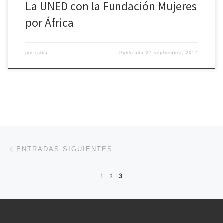
La UNED con la Fundación Mujeres
por África
por
falba
Publicada
27 septiembre, 2017
Navegación de entradas
Entradas siguientes
ENTRADAS SIGUIENTES
1
2
3