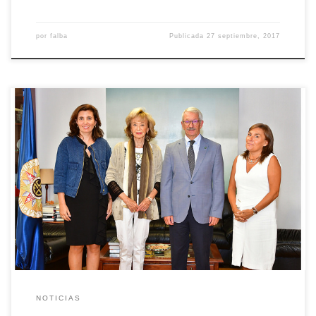
por
falba
Publicada
27 septiembre, 2017
La UNED con la Fundación Mujeres por África Alejandro Tiana,
rector de la UNED y María Teresa Fernández de la Vega presidenta
de la Fundación Mujeres por África, han rubricado un Acuerdo
Marco y un Convenio Específico de colaboración, con el objetivo
de regular la relación de colaboración entre ambas entidades
dentro del programa de […]
NOTICIAS