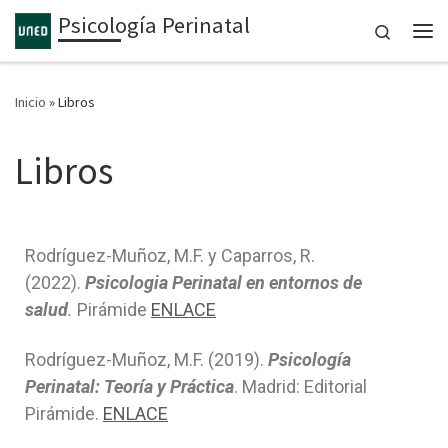
Psicología Perinatal
Saltar al contenido
Search
Inicio
»
Libros
Libros
Rodríguez-Muñoz, M.F. y Caparros, R.
(2022).
Psicologia Perinatal en entornos de
salud
.
Pirámide
ENLACE
Rodríguez-Muñoz, M.F. (2019).
Psicología
Perinatal: Teoría y Práctica
. Madrid: Editorial
Pirámide.
ENLACE