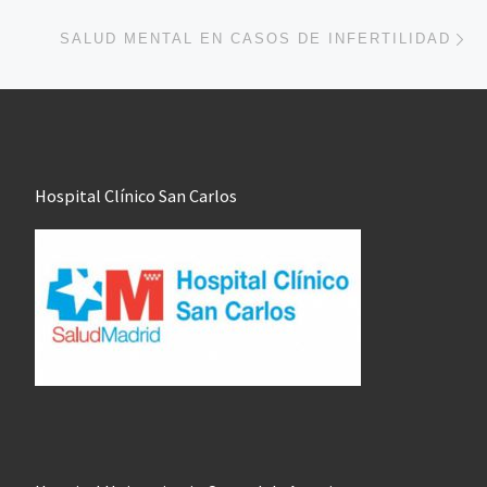
En
SALUD MENTAL EN CASOS DE INFERTILIDAD
Hospital Clínico San Carlos