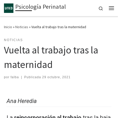
Psicología Perinatal
Saltar al contenido
Search
Inicio
»
Noticias
»
Vuelta al trabajo tras la maternidad
NOTICIAS
Vuelta al trabajo tras la
maternidad
por
falba
|
Publicada
29 octubre, 2021
Ana Heredia
La
reincorporación al trabajo
tras la baja