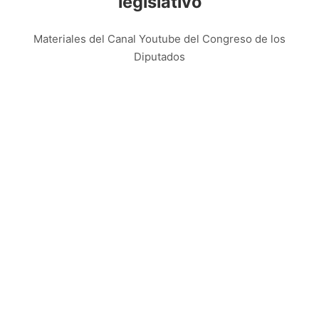
legislativo
Materiales del Canal Youtube del Congreso de los
Diputados
https://youtu.be/xpEPjzd_6hAhttps://youtu.be/nrQbDfHFl
INFOGRAFÍAS
VÍDEOS EXPLICATIVOS
Presupuestos Generales del
Estado
Recursos del Congreso de los Diputados sobre los
Presupuestos Generales del Estado