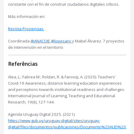
constante con el fin de construir ciudadanos digitales críticos.
Más información en:
Revista
Prociencias
.
Coordinada
@ANACOIE
@lopesanc
y Mabel Álvarez. 7 proyectos
de intervención en el territorio
Referências
Alea, L.; Fabrea M.; Roldan, R. & Farooqi, A. (2020). Teachers’
Covid-19 Awareness, distance learning education experiences
and perceptions towards institutional readiness and challenges.
International Journal of Learning, Teaching and Educational
Research, 19(6), 127-144.
Agenda Uruguay Digital 2025. (2021).
https://www.gub.uy/uruguay-digital/sites/uruguay-
digital/files/documentos/publicaciones/Documento%20AUD%20202