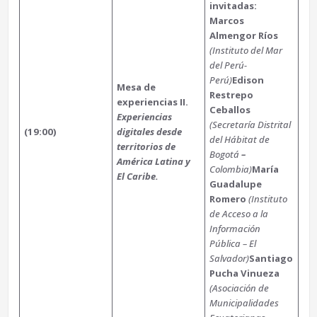
invitadas:
Marcos
Almengor Ríos
(Instituto del Mar
del Perú-
Perú)
Edison
Mesa de
Restrepo
experiencias II.
Ceballos
Experiencias
(Secretaría Distrital
(19:00)
digitales desde
del Hábitat de
territorios de
Bogotá
–
América Latina y
Colombia)
María
El Caribe.
Guadalupe
Romero
(Instituto
de Acceso a la
Información
Pública – El
Salvador)
Santiago
Pucha Vinueza
(Asociación de
Municipalidades