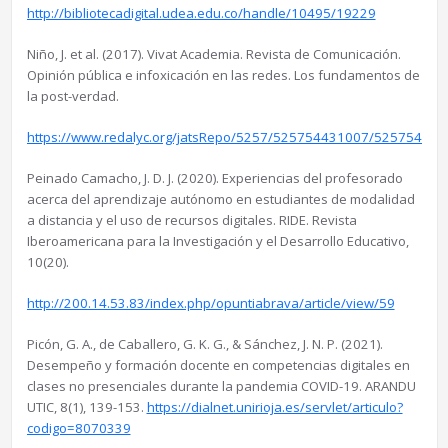
http://bibliotecadigital.udea.edu.co/handle/10495/19229
Niño, J. et al. (2017). Vivat Academia. Revista de Comunicación.
Opinión pública e infoxicación en las redes. Los fundamentos de
la post-verdad.
https://www.redalyc.org/jatsRepo/5257/525754431007/525754431
Peinado Camacho, J. D. J. (2020). Experiencias del profesorado
acerca del aprendizaje autónomo en estudiantes de modalidad
a distancia y el uso de recursos digitales. RIDE. Revista
Iberoamericana para la Investigación y el Desarrollo Educativo,
10(20).
http://200.14.53.83/index.php/opuntiabrava/article/view/59
Picón, G. A., de Caballero, G. K. G., & Sánchez, J. N. P. (2021).
Desempeño y formación docente en competencias digitales en
clases no presenciales durante la pandemia COVID-19. ARANDU
UTIC, 8(1), 139-153.
https://dialnet.unirioja.es/servlet/articulo?
codigo=8070339