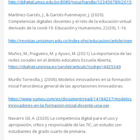
http://ddigital.umss.edu.bo:8080/jspui/handle/123456789/20156
Martínez-Garcés, J., & Garcés-Fuenmayor, J. (2020).
Competencias digitales docentes y el reto de la educación virtual
derivado de la covid-19. Educación y Humanismo, 22(39), 1-16.
http://revistas.unisimon.edu.co/index.php/educacion/article/view/4
1
Muñoz, M., Fragueiro, M. y Ayuso, M. (2021). La importancia de las
redes sociales en el ámbito educativo Escuela Abierta,
https://dialnet.unirioja.es/servlet/articulo?codigo=4425349
Murillo Torrecilla, J. (2006). Modelos innovadores en la formación
inicial Panorámica general de las aportaciones innovadoras.
https://www.yumpu.com/es/document/read/14184237/modelos-
innovadores-en-la-formacion-inicial-docente-una-oei
Navarro Gil, A. (2020). La competencia digital para el uso y
apropiación, crítico y responsable de las TIC, un estudio con
estudiantes de grado cuarto de primaria.