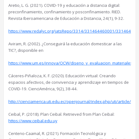
Aretio, L. G. (2021). COVID-19 y educación a distancia digital:
preconfinamiento, confinamiento y posconfinamiento. RIED.
Revista Iberoamericana de Educación a Distancia, 24(1), 9-32.
https://www.redalyc.org/jatsRepo/3314/331464460001/331464460
Aviram, R. (2002). ¿Conseguirá la educación domesticar a las
TIC?, disponible en
https://www.um.es/innova/OCW/diseno_y_evaluacion_materiales_did
Cáceres-Piñaloza, K. F. (2020). Educación virtual: Creando
espacios afectivos, de convivencia y aprendizaje en tiempos de
COVID-19. CienciAmérica, 9(2), 38-44.
http://cienciamerica.uti.edu.ec/openjournal/index.php/uti/article/vie
Ceibal, P. (2018). Plan Ceibal. Retrieved from Plan Ceibal:
https://www.ceibal.edu.uy
Centeno-Caamal, R. (2021). Formación Tecnológica y