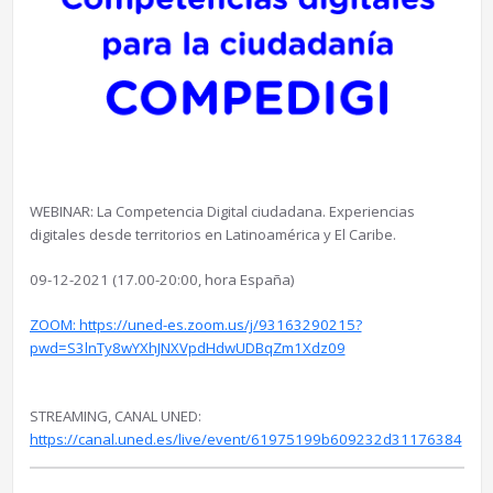
WEBINAR: La Competencia Digital ciudadana. Experiencias
digitales desde territorios en Latinoamérica y El Caribe.
09-12-2021 (17.00-20:00, hora España)
ZOOM: https://uned-es.zoom.us/j/93163290215?
pwd=S3lnTy8wYXhJNXVpdHdwUDBqZm1Xdz09
STREAMING, CANAL UNED:
https://canal.uned.es/live/event/61975199b609232d31176384