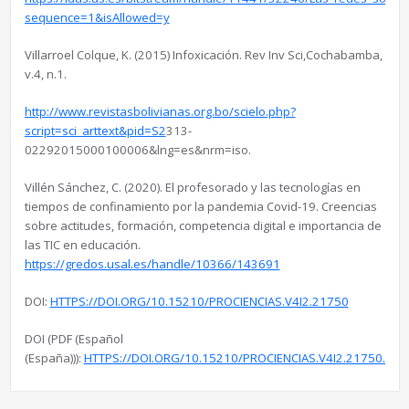
sequence=1&isAllowed=y
Villarroel Colque, K. (2015) Infoxicación. Rev Inv Sci,Cochabamba,
v.4, n.1.
http://www.revistasbolivianas.org.bo/scielo.php?
script=sci_arttext&pid=S2
313-
02292015000100006&lng=es&nrm=iso.
Villén Sánchez, C. (2020). El profesorado y las tecnologías en
tiempos de confinamiento por la pandemia Covid-19. Creencias
sobre actitudes, formación, competencia digital e importancia de
las TIC en educación.
https://gredos.usal.es/handle/10366/143691
DOI:
HTTPS://DOI.ORG/10.15210/PROCIENCIAS.V4I2.21750
DOI (PDF (Español
(España))):
HTTPS://DOI.ORG/10.15210/PROCIENCIAS.V4I2.21750.G1