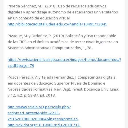
Pineda Sánchez, M. I. (2018). Uso de recursos educativos
digitales y aprendizaje autónomo de estudiantes universitarios
en un contexto de educación virtual.
http://bibliotecadigital.udea.edu.co/handle/10495/12045
Pivaque, M. y Ordoñez, P. (2019). Aplicación y uso responsable
de las TICS en el ámbito académico de tercer nivel: Ingeniera en
Sistemas Administrativos Computarizados, 1, 78.
https://revistacientificaistjba.edu.ec/images/home/documentos/E
c.pdf#page=79
Pozos Pérez, K.V. y Tejada Fernández, J. Competências digitais
em docentes de Educação Superior: Níveis de Domínio e
Necessidades Formativas. Rev. Digit. Invest. Docencia Univ. Lima,
v.12, n.2, p. 59-87, jul. 2018.
http://www.scielo.org.pe/scielo.php?
script=sci_arttext&pid=S2223-
25162018000200004&lng=es&nrm=iso.
http://dx.doi.org/10.19083/ridu.2018.712.