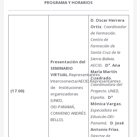
PROGRAMA Y HORARIOS
D. Oscar Herrera
Ortiz.
Coordinador
de Formación.
Centro de
Formación de
Santa Cruz de la
Sierra-Bolivia.
Presentación del
AECID.
Dª. Ana
SEMINARIO
María Martín
VIRTUAL.
Representantes
Cuadrado.
Intercoonecta/AECID.Representantes
Coordinadora del
de Instituciones
(17.00)
Proyecto. UNED,
organizadoras
España.
Dª
(UNED,
Mónica Vargas.
OEI-PANAMÁ,
Especialista en
CONVENIO ANDRÉS
Eduacón.OEI-
BELLO).
Panamá.
D. José
Antonio Frías.
Director de