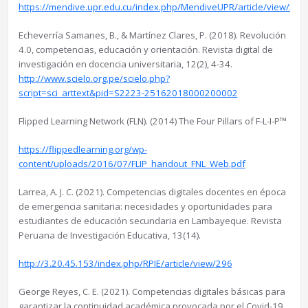
https://mendive.upr.edu.cu/index.php/MendiveUPR/article/view/21
Echeverría Samanes, B., & Martínez Clares, P. (2018). Revolución
4.0, competencias, educación y orientación. Revista digital de
investigación en docencia universitaria, 12(2), 4-34.
http://www.scielo.org.pe/scielo.php?
script=sci_arttext&pid=S2223-25162018000200002
Flipped Learning Network (FLN). (2014) The Four Pillars of F-L-I-P™
https://flippedlearning.org/wp-
content/uploads/2016/07/FLIP_handout_FNL_Web.pdf
Larrea, A. J. C. (2021). Competencias digitales docentes en época
de emergencia sanitaria: necesidades y oportunidades para
estudiantes de educación secundaria en Lambayeque. Revista
Peruana de Investigación Educativa, 13(14).
http://3.20.45.153/index.php/RPIE/article/view/296
George Reyes, C. E. (2021). Competencias digitales básicas para
garantizar la continuidad académica provocada por el Covid-19.