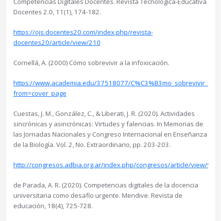
Competencias Digitales Docentes. Revista Tecnológica-Educativa
Docentes 2.0, 11(1), 174-182.
https://ojs.docentes20.com/index.php/revista-
docentes20/article/view/210
Cornellá, A. (2000) Cómo sobrevivir a la infoxicación.
https://www.academia.edu/37518077/C%C3%B3mo_sobrevivir_a_la
from=cover_page
Cuestas, J. M., González, C., & Liberati, J. R. (2020). Actividades
sincrónicas y asincrónicas: Virtudes y falencias. In Memorias de
las Jornadas Nacionales y Congreso Internacional en Enseñanza
de la Biología. Vol. 2, No. Extraordinario, pp. 203-203.
http://congresos.adbia.org.ar/index.php/congresos/article/view/94
de Parada, A. R. (2020). Competencias digitales de la docencia
universitaria como desafío urgente. Mendive. Revista de
educación, 18(4), 725-728.