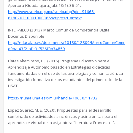
Apertura (Guadalajara, Jal.), 13(1), 36-51.
http://www.scielo.org.mx/scielo.php?pid=S1665-
61802021000100036&script=sci_arttext
INTEF-MECD (2013). Marco Común de Competencia Digital
Docente. Disponible
http://educalab.es/documents/10180/12809/MarcoComunCompeDig
d9ba-43f2-afe9-f526f0b34859
Llatas Altamirano, L. J. (2016). Programa Educativo para el
Aprendizaje Autónomo basado en Estrategias didácticas
fundamentadas en el uso de las tecnologías y comunicación. La
investigación formativa de los estudiantes del primer ciclo de la
USAT.
https://riuma.uma.es/xmlui/handle/10630/11732
López Suárez, M. E. (2020). Propuestas para el desarrollo
combinado de actividades sincrónicas y asincrónicas para el
aprendizaje virtual de la asignatura “Literatura Francesa II”.