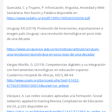
Quesada, C. y Trujano, P. Infoxicación, Angustia, Ansiedad y Web
Semántica. Rev Razón y Palabra disponible en
https://www.redalyc.org/pdf/1995/199543036056.pdf
Uruguay XXI (2019). Promoción de Inversiones, exportaciones e
imagen país Uruguay: una revolución tecnológica en poco más
de una década.
https://www.uruguayxxi.gub.uy/es/noticias/articulo/uruguay-
una-revolucion-tecnologica-en-poco-mas-de-una-decada/
Vargas-Murillo, G. (2019). Competencias digitales y su integración
con herramientas tecnológicas en educación superior.
Cuadernos Hospital de clínicas, 60(1), 88-94.
http://www.scielo.org.bo/scielo.php?pid=S1652-
67762019000100013&script=sci_arttext
Vázquez, A. Las redes sociales aplicadas a la formación. Social
networks applied to training Revista Complutense de Educación
Vol 26, p.265 disponible en
https://idus.us.es/bitstream/handle/11441/32246/Las_redes_social