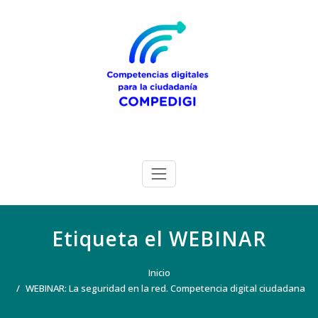
Saltar
al
contenido
COMPEDIGI
PROGRAMA DE CAPACITACIÓN
DE FORMADORES EN
COMPETENCIAS DIGITALES.
Etiqueta el WEBINAR
Inicio
WEBINAR: La seguridad en la red. Competencia digital ciudadana