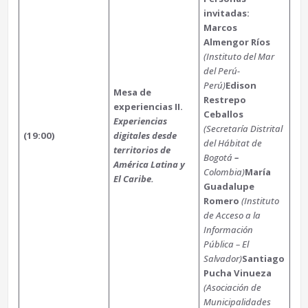
invitadas:
Marcos
Almengor Ríos
(Instituto del Mar
del Perú-
Perú)
Edison
Mesa de
Restrepo
experiencias II.
Ceballos
Experiencias
(Secretaría Distrital
(19:00)
digitales desde
del Hábitat de
territorios de
Bogotá
–
América Latina y
Colombia)
María
El Caribe.
Guadalupe
Romero
(Instituto
de Acceso a la
Información
Pública – El
Salvador)
Santiago
Pucha Vinueza
(Asociación de
Municipalidades