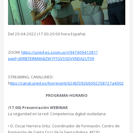
Del 20-04-2022 (17.00-20:00 hora España)
ZOOM:
https://uned-es.zoom.us/j/94740941381?
pwd=d0RBTElRMWdiZW1FTGV3SDVVNDA2UT09
STREAMING, CANALUNED:
h
ttps://canal.uned.es/live/event/624bf392b6092358727a4002
PROGRAMA-HORARIO
(
17.00) Presentación WEBINAR
La seguridad en la red. Competencia digital ciudadana
• D. Oscar Herrera Ortiz. Coordinador de Formación. Centro de
Formación de Santa Cruz de la Sierra Bolivia. AECID.