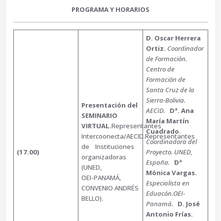
PROGRAMA Y HORARIOS
D. Oscar Herrera
Ortiz.
Coordinador
de Formación.
Centro de
Formación de
Santa Cruz de la
Sierra-Bolivia.
Presentación del
AECID.
Dª. Ana
SEMINARIO
María Martín
VIRTUAL.
Representantes
Cuadrado.
Intercoonecta/AECID.Representantes
Coordinadora del
de Instituciones
(17.00)
Proyecto. UNED,
organizadoras
España.
Dª
(UNED,
Mónica Vargas.
OEI-PANAMÁ,
Especialista en
CONVENIO ANDRÉS
Eduacón.OEI-
BELLO).
Panamá.
D. José
Antonio Frías.