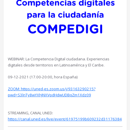
WEBINAR: La Competencia Digital ciudadana. Experiencias
digitales desde territorios en Latinoamérica y El Caribe.
09-12-2021 (17.00-20:00, hora España)
ZOOM: https://uned-es.zoom.us/j/93163290215?
pwd=S3lnTy8wYXhJNXVpdHdwUDBqZm1Xdz09
STREAMING, CANAL UNED:
https://canal.uned.es/live/event/61975199b609232d31176384