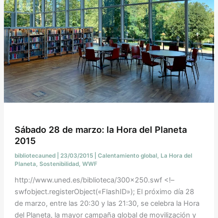
Sábado 28 de marzo: la Hora del Planeta
2015
bibliotecauned
|
23/03/2015
|
Calentamiento global
,
La Hora del
Planeta
,
Sostenibilidad
,
WWF
http://www.uned.es/biblioteca/300×250.swf <!–
swfobject.registerObject(«FlashID»); El próximo día 28
de marzo, entre las 20:30 y las 21:30, se celebra la Hora
del Planeta, la mayor campaña global de movilización y