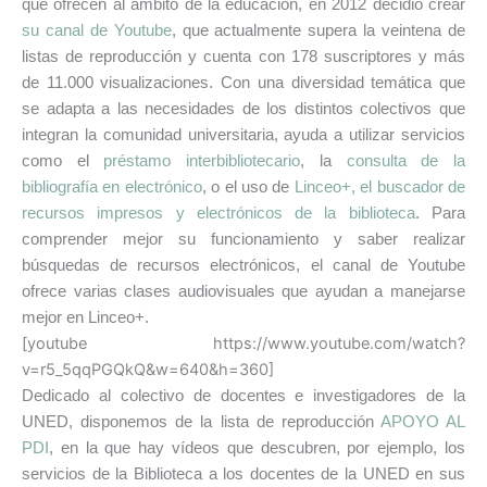
que ofrecen al ámbito de la educación, en 2012 decidió crear
su canal de Youtube
, que actualmente supera la veintena de
listas de reproducción y cuenta con 178 suscriptores y más
de 11.000 visualizaciones. Con una diversidad temática que
se adapta a las necesidades de los distintos colectivos que
integran la comunidad universitaria, ayuda a utilizar servicios
como el
préstamo interbibliotecario
, la
consulta de la
bibliografía en electrónico
, o el uso de
Linceo+, el buscador de
recursos impresos y electrónicos de la biblioteca
.
Para
comprender mejor su funcionamiento y saber realizar
búsquedas de recursos electrónicos, el canal de Youtube
ofrece varias clases audiovisuales que ayudan a manejarse
mejor en Linceo+.
[youtube https://www.youtube.com/watch?
v=r5_5qqPGQkQ&w=640&h=360]
D
edicado al colectivo de docentes e investigadores de la
UNED, disponemos de la lista de reproducción
APOYO AL
PDI
, en la que hay vídeos que descubren, por ejemplo, los
servicios de la Biblioteca a los docentes
de la UNED
en sus