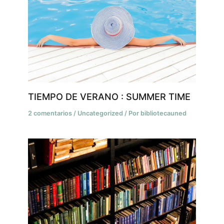
TIEMPO DE VERANO : SUMMER TIME
2 comentarios
/
Uncategorized
/ Por
bibliotecauned