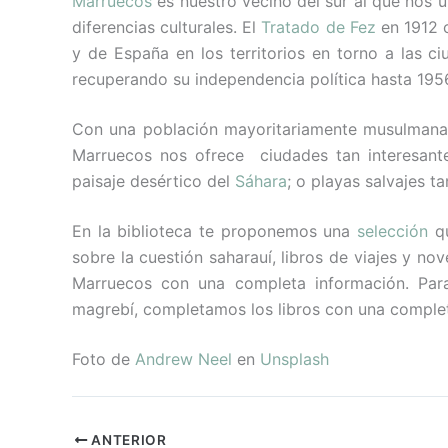
Marruecos
es nuestro vecino del sur al que nos 
diferencias culturales. El
Tratado de Fez
en 1912 c
y de España en los territorios en torno a las c
recuperando su independencia política hasta 195
Con una población mayoritariamente musulmana y 
Marruecos nos ofrece ciudades tan interesan
paisaje desértico del
Sáhara
; o playas salvajes t
En la biblioteca te proponemos una
selección
qu
sobre la cuestión saharauí, libros de viajes y n
Marruecos con una completa información. Par
magrebí, completamos los libros con una complet
Foto de
Andrew Neel
en
Unsplash
ANTERIOR