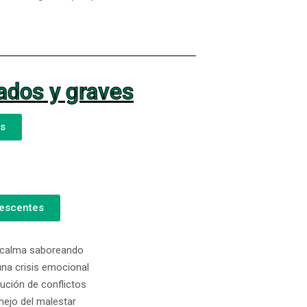
ados y graves
as
lescentes
calma saboreando
una crisis emocional
ución de conflictos
ejo del malestar