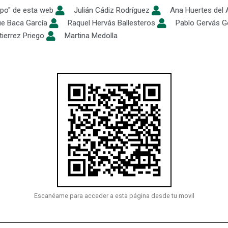
ipo" de esta web
Julián Cádiz Rodríguez
Ana Huertes del 
ue Baca García
Raquel Hervás Ballesteros
Pablo Gervás 
tierrez Priego
Martina Medolla
Escanéame para acceder a esta página desde tu movil