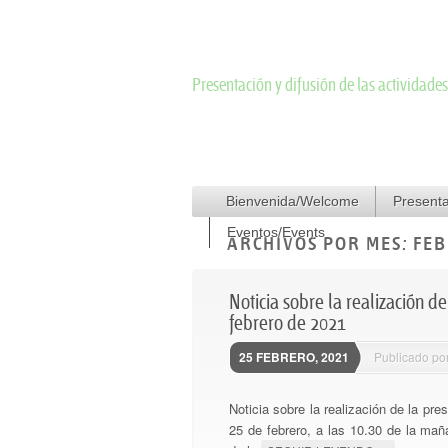
EUJurisdiction an
Presentación y difusión de las actividade
Menú principal
Menú del pie de página
Saltar al contenido principal
Saltar al contenido secundario
Bienvenida/Welcome
Política de Privacidad
Presenta
Aviso le
Eventos/Events
ARCHIVOS POR MES:
FEB
Noticia sobre la realización 
febrero de 2021
25 FEBRERO, 2021
Publicado po
Noticia sobre la realización de la p
25 de febrero, a las 10.30 de la m