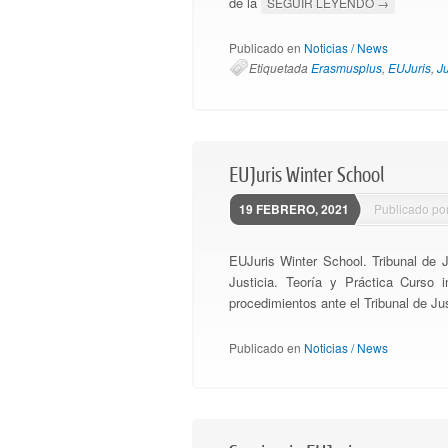
de la
SEGUIR LEYENDO
→
Publicado en
Noticias / News
Etiquetada
Erasmusplus
,
EUJuris
,
Ju
EUJuris Winter School
19 FEBRERO, 2021
Publicado po
EUJuris Winter School. Tribunal de J
Justicia. Teoría y Práctica Curso 
procedimientos ante el Tribunal de Ju
Publicado en
Noticias / News