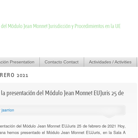
d Proceedings
s del Módulo Jean Monnet Jurisdicción y Procedimientos en la UE
ción Presentation
gal
Política de cookies
Contacto Contact
Presentación / Presentation
Actividades / Activities
Docen
RERO 2021
de la presentación del Módulo Jean Monnet EUJuris 25 de
r
jsarrion
resentación del Módulo Jean Monnet EUJuris 25 de febrero de 2021 Hoy,
añana hemos presentado el Módulo Jean Monnet EUJuris, en la Sala A